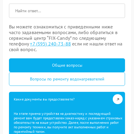
Вы можете ознакомиться с приведенными ниже
часто задаваемыми вопросами, либо обратиться в
сервисный центр “FIX-Candy” по следующему
телефону
+7 (395) 240-73-88
если не нашли ответ на
свой вопрос.
Общие вопросы
Вопросы по ремонту водонагревателей
Какие документы вы предоставляете?
На этапе приема устройства на диагностику и последующий
ремонт вам будет предоставлен заказ-наряд с указанием страховых
обязательств на ваше устройство. Далее, после выполнения работ
по ремонту техники, вы получите акт выполненных работ и
гарантийный талон.