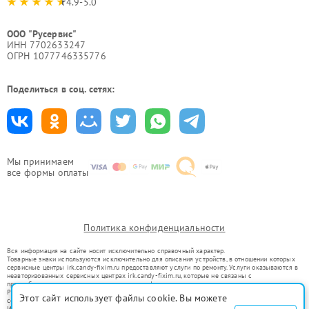
4.9-5.0
ООО "Русервис"
ИНН 7702633247
ОГРН 1077746335776
Поделиться в соц. сетях:
Мы принимаем
все формы оплаты
Политика конфиденциальности
Вся информация на сайте носит исключительно справочный характер.
Товарные знаки используются исключительно для описания устройств, в отношении которых
сервисные центры irk.candy-fixim.ru предоставляют услуги по ремонту. Услуги оказываются в
неавторизованных сервисных центрах irk.candy-fixim.ru, которые не связаны с
правообладателями товарных знаков или их официальными представителями.
Ремонт осуществляется для устройств, уже введенных в гражданский оборот в соответствии
Этот сайт использует файлы cookie. Вы можете
со статьей 1487 ГК РФ.
Использование товарных знаков не преследует цели индивидуализации услуг или введения