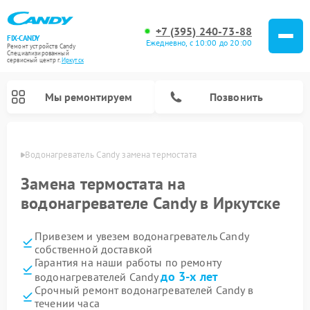
+7 (395) 240-73-88
FIX-CANDY
Ежедневно, с 10:00 до 20:00
Ремонт устройств Candy
Специализированный
cервисный центр г.
Иркутск
Мы ремонтируем
Позвонить
утске
Водонагреватель Candy замена термостата
Замена термостата на
водонагревателе Candy в Иркутске
Привезем и увезем водонагреватель Candy
собственной доставкой
Гарантия на наши работы по ремонту
до 3-х лет
водонагревателей Candy
Ремонт варочных панелей Candy
Ремонт микроволновых печей Candy
Ремонт стиральных машин Candy
Ремонт посудомоечных машин Candy
Ремонт сушильных машин Candy
Срочный ремонт водонагревателей Candy в
течении часа