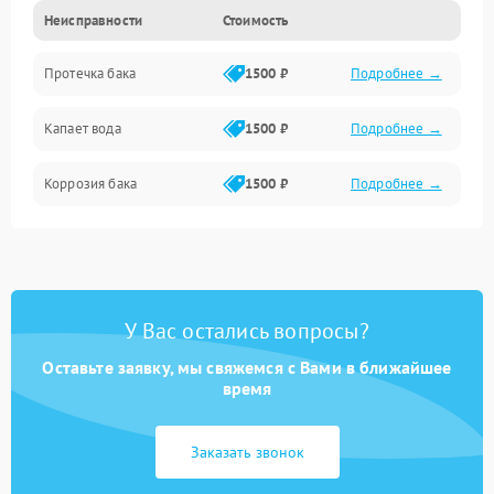
Неисправности
Стоимость
Датчики
Протечка бака
1500 ₽
Подробнее →
Механика
Капает вода
1500 ₽
Подробнее →
Коррозия бака
1500 ₽
Подробнее →
У Вас остались вопросы?
Оставьте заявку, мы свяжемся с Вами в ближайшее
время
Заказать звонок