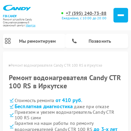
+7 (395) 240-73-88
FIX-CANDY
Ежедневно, с 10:00 до 20:00
Ремонт устройств Candy
Специализированный
cервисный центр г.
Иркутск
Мы ремонтируем
Позвонить
утске
Ремонт водонагревателя Candy CTR 100 RS в Иркутске
Ремонт водонагревателя Candy CTR
100 RS в Иркутске
от 410 руб.
Стоимость ремонта
Бесплатная диагностика
даже при отказе
Привезем и увезем водонагреватель Candy CTR
100 RS сами
Ремонт варочных панелей Candy
Ремонт микроволновых печей Candy
Ремонт стиральных машин Candy
Ремонт посудомоечных машин Candy
Ремонт сушильных машин Candy
Гарантия на наши работы по ремонту
до 3-х лет
водонагревателей Candy CTR 100 RS