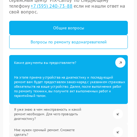
сервисный центр “FIX-Candy” по следующему
телефону
+7 (395) 240-73-88
если не нашли ответ на
свой вопрос.
Общие вопросы
Вопросы по ремонту водонагревателей
Какие документы вы предоставляете?
На этапе приема устройства на диагностику и последующий
ремонт вам будет предоставлен заказ-наряд с указанием страховых
обязательств на ваше устройство. Далее, после выполнения работ
по ремонту техники, вы получите акт выполненных работ и
гарантийный талон.
Я уже знаю в чем неисправность и какой
ремонт необходим. Для чего проводить
диагностику?
Мне нужен срочный ремонт. Сможете
сделать?