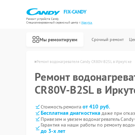
FIX-CANDY
Ремонт устройств Candy
Специализированный cервисный центр г.
Иркутск
Мы ремонтируем
Срочный ремонт
Це
ей Candy в Иркутске
Ремонт водонагревателя Candy CR80V-B2SL в Иркутске
Ремонт водонагрева
CR80V-B2SL в Иркут
от 410 руб.
Стоимость ремонта
Бесплатная диагностика
даже при отказ
Привезем и увезем водонагреватель Candy
Гарантия на наши работы по ремонту водо
до 3-х лет
Ремонт варочных панелей Candy
Ремонт духовых шкафов Candy
Ремонт микроволновых печей Candy
Ремонт посудомоечных машин Candy
Ремонт стиральных машин Candy
Ремонт сушильных машин Candy