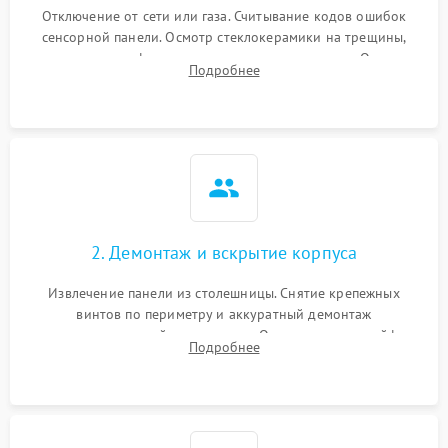
Отключение от сети или газа. Считывание кодов ошибок
сенсорной панели. Осмотр стеклокерамики на трещины,
проверка конфорок на равномерность нагрева. Опрос
Подробнее
клиента о симптомах (не включается, не видит посуду,
щелкает).
2. Демонтаж и вскрытие корпуса
Извлечение панели из столешницы. Снятие крепежных
винтов по периметру и аккуратный демонтаж
стеклокерамической поверхности. Отсоединение шлейфов
Подробнее
сенсорного блока для доступа к силовым платам, катушкам
или ТЭНам.