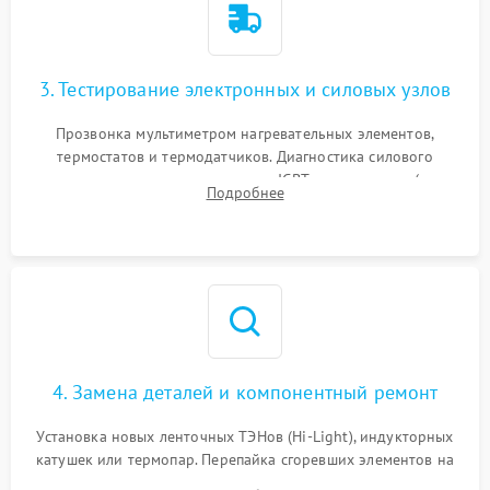
3. Тестирование электронных и силовых узлов
Прозвонка мультиметром нагревательных элементов,
термостатов и термодатчиков. Диагностика силового
модуля, реле, диодных мостов и IGBT-транзисторов (для
Подробнее
индукции). Проверка кранов и газ-контроля (для газовых
панелей).
4. Замена деталей и компонентный ремонт
Установка новых ленточных ТЭНов (Hi-Light), индукторных
катушек или термопар. Перепайка сгоревших элементов на
плате управления, восстановление токопроводящих