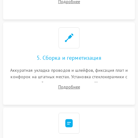
Подробнее
дорожек. Очистка контактов и замена поврежденной
проводки.
5. Сборка и герметизация
Аккуратная укладка проводов и шлейфов, фиксация плат и
конфорок на штатных местах. Установка стеклокерамики с
проверкой равномерности зазоров. Нанесение
Подробнее
термостойкого герметика или укладка уплотнительной
ленты по контуру.