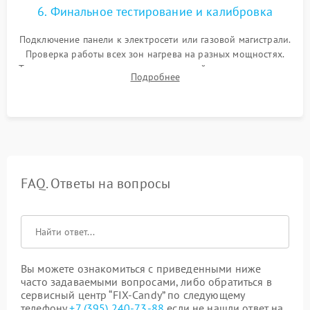
6. Финальное тестирование и калибровка
Подключение панели к электросети или газовой магистрали.
Проверка работы всех зон нагрева на разных мощностях.
Тестирование сенсорного управления, таймера, индикаторов
Подробнее
остаточного тепла и систем защиты от перегрева.
FAQ. Ответы на вопросы
Вы можете ознакомиться с приведенными ниже
часто задаваемыми вопросами, либо обратиться в
сервисный центр “FIX-Candy” по следующему
телефону
+7 (395) 240-73-88
если не нашли ответ на