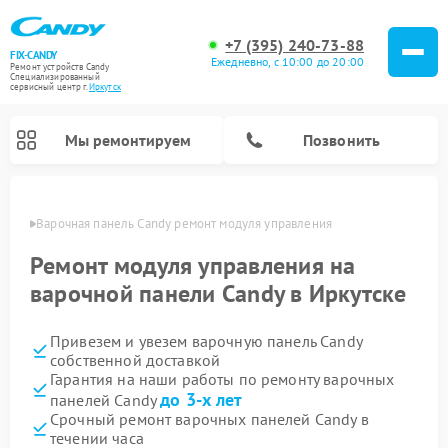
+7 (395) 240-73-88
FIX-CANDY
Ежедневно, с 10:00 до 20:00
Ремонт устройств Candy
Специализированный
cервисный центр г.
Иркутск
Мы ремонтируем
Позвонить
утске
Варочная панель Candy ремонт модуля управления
Ремонт модуля управления на
варочной панели Candy в Иркутске
Привезем и увезем варочную панель Candy
собственной доставкой
Гарантия на наши работы по ремонту варочных
до 3-х лет
панелей Candy
Ремонт водонагревателей Candy
Ремонт микроволновых печей Candy
Ремонт стиральных машин Candy
Ремонт посудомоечных машин Candy
Ремонт сушильных машин Candy
Срочный ремонт варочных панелей Candy в
течении часа