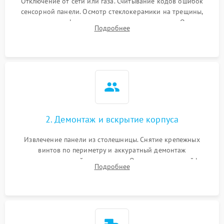
Отключение от сети или газа. Считывание кодов ошибок
сенсорной панели. Осмотр стеклокерамики на трещины,
проверка конфорок на равномерность нагрева. Опрос
Подробнее
клиента о симптомах (не включается, не видит посуду,
щелкает).
2. Демонтаж и вскрытие корпуса
Извлечение панели из столешницы. Снятие крепежных
винтов по периметру и аккуратный демонтаж
стеклокерамической поверхности. Отсоединение шлейфов
Подробнее
сенсорного блока для доступа к силовым платам, катушкам
или ТЭНам.