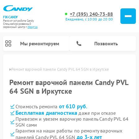
+7 (395) 240-73-88
FIX-CANDY
Ежедневно, с 10:00 до 20:00
Ремонт устройств Candy
Специализированный
cервисный центр г.
Иркутск
Мы ремонтируем
Позвонить
утске
Ремонт варочной панели Candy PVL 64 SGN в Иркутске
Ремонт варочной панели Candy PVL
64 SGN в Иркутске
от 610 руб.
Стоимость ремонта
Бесплатная диагностика
даже при отказе
Привезем и увезем варочную панель Candy PVL 64
SGN сами
Ремонт водонагревателей Candy
Ремонт микроволновых печей Candy
Ремонт стиральных машин Candy
Ремонт посудомоечных машин Candy
Ремонт сушильных машин Candy
Гарантия на наши работы по ремонту варочных
до 3-х лет
панелей Candy PVL 64 SGN