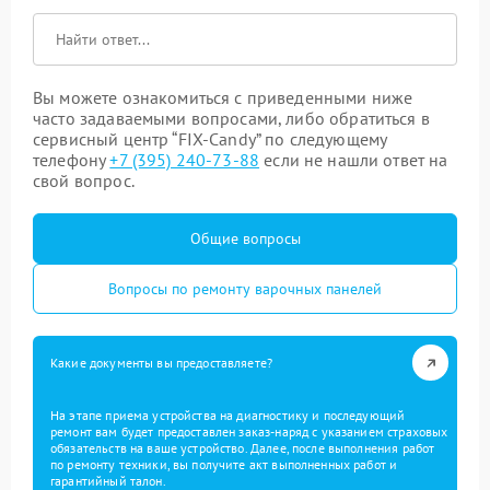
Вы можете ознакомиться с приведенными ниже
часто задаваемыми вопросами, либо обратиться в
сервисный центр “FIX-Candy” по следующему
телефону
+7 (395) 240-73-88
если не нашли ответ на
свой вопрос.
Общие вопросы
Вопросы по ремонту варочных панелей
Какие документы вы предоставляете?
На этапе приема устройства на диагностику и последующий
ремонт вам будет предоставлен заказ-наряд с указанием страховых
обязательств на ваше устройство. Далее, после выполнения работ
по ремонту техники, вы получите акт выполненных работ и
гарантийный талон.