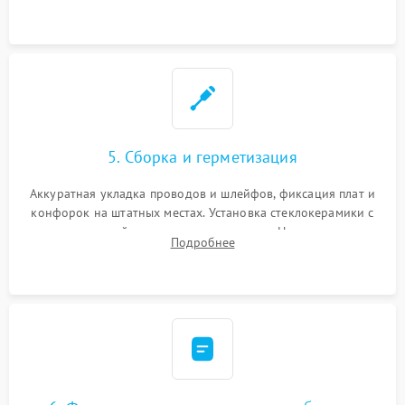
дорожек. Очистка контактов и замена поврежденной
проводки.
5. Сборка и герметизация
Аккуратная укладка проводов и шлейфов, фиксация плат и
конфорок на штатных местах. Установка стеклокерамики с
проверкой равномерности зазоров. Нанесение
Подробнее
термостойкого герметика или укладка уплотнительной
ленты по контуру.