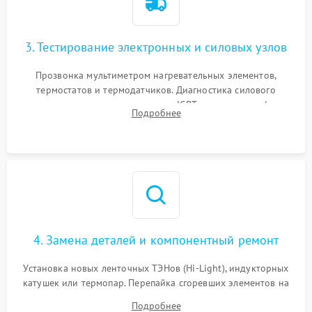
3. Тестирование электронных и силовых узлов
Прозвонка мультиметром нагревательных элементов,
термостатов и термодатчиков. Диагностика силового
модуля, реле, диодных мостов и IGBT-транзисторов (для
Подробнее
индукции). Проверка кранов и газ-контроля (для газовых
панелей).
4. Замена деталей и компонентный ремонт
Установка новых ленточных ТЭНов (Hi-Light), индукторных
катушек или термопар. Перепайка сгоревших элементов на
плате управления, восстановление токопроводящих
Подробнее