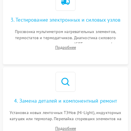
3. Тестирование электронных и силовых узлов
Прозвонка мультиметром нагревательных элементов,
термостатов и термодатчиков. Диагностика силового
модуля, реле, диодных мостов и IGBT-транзисторов (для
Подробнее
индукции). Проверка кранов и газ-контроля (для газовых
панелей).
4. Замена деталей и компонентный ремонт
Установка новых ленточных ТЭНов (Hi-Light), индукторных
катушек или термопар. Перепайка сгоревших элементов на
плате управления, восстановление токопроводящих
Подробнее