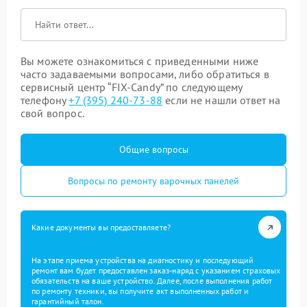
Вы можете ознакомиться с приведенными ниже
часто задаваемыми вопросами, либо обратиться в
сервисный центр “FIX-Candy” по следующему
телефону
+7 (395) 240-73-88
если не нашли ответ на
свой вопрос.
Общие вопросы
Вопросы по ремонту варочных панелей
Какие документы вы предоставляете?
На этапе приема устройства на диагностику и последующий
ремонт вам будет предоставлен заказ-наряд с указанием страховых
обязательств на ваше устройство. Далее, после выполнения работ
по ремонту техники, вы получите акт выполненных работ и
гарантийный талон.