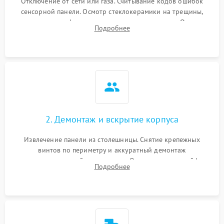
Отключение от сети или газа. Считывание кодов ошибок
сенсорной панели. Осмотр стеклокерамики на трещины,
проверка конфорок на равномерность нагрева. Опрос
Подробнее
клиента о симптомах (не включается, не видит посуду,
щелкает).
2. Демонтаж и вскрытие корпуса
Извлечение панели из столешницы. Снятие крепежных
винтов по периметру и аккуратный демонтаж
стеклокерамической поверхности. Отсоединение шлейфов
Подробнее
сенсорного блока для доступа к силовым платам, катушкам
или ТЭНам.