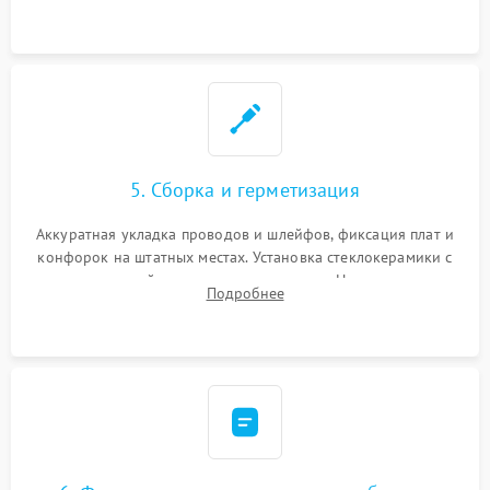
дорожек. Очистка контактов и замена поврежденной
проводки.
5. Сборка и герметизация
Аккуратная укладка проводов и шлейфов, фиксация плат и
конфорок на штатных местах. Установка стеклокерамики с
проверкой равномерности зазоров. Нанесение
Подробнее
термостойкого герметика или укладка уплотнительной
ленты по контуру.