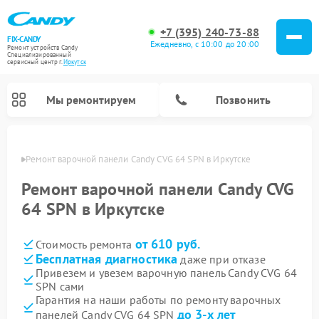
+7 (395) 240-73-88
FIX-CANDY
Ежедневно, с 10:00 до 20:00
Ремонт устройств Candy
Специализированный
cервисный центр г.
Иркутск
Мы ремонтируем
Позвонить
утске
Ремонт варочной панели Candy CVG 64 SPN в Иркутске
Ремонт варочной панели Candy CVG
64 SPN в Иркутске
от 610 руб.
Стоимость ремонта
Бесплатная диагностика
даже при отказе
Привезем и увезем варочную панель Candy CVG 64
SPN сами
Ремонт водонагревателей Candy
Ремонт микроволновых печей Candy
Ремонт стиральных машин Candy
Ремонт посудомоечных машин Candy
Ремонт сушильных машин Candy
Гарантия на наши работы по ремонту варочных
до 3-х лет
панелей Candy CVG 64 SPN