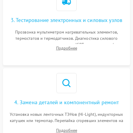
3. Тестирование электронных и силовых узлов
Прозвонка мультиметром нагревательных элементов,
термостатов и термодатчиков. Диагностика силового
модуля, реле, диодных мостов и IGBT-транзисторов (для
Подробнее
индукции). Проверка кранов и газ-контроля (для газовых
панелей).
4. Замена деталей и компонентный ремонт
Установка новых ленточных ТЭНов (Hi-Light), индукторных
катушек или термопар. Перепайка сгоревших элементов на
плате управления, восстановление токопроводящих
Подробнее