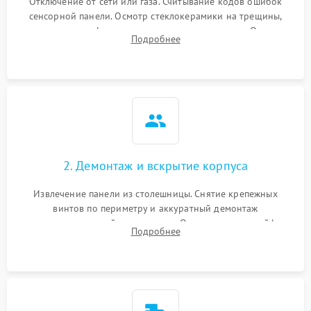
Отключение от сети или газа. Считывание кодов ошибок
сенсорной панели. Осмотр стеклокерамики на трещины,
проверка конфорок на равномерность нагрева. Опрос
Подробнее
клиента о симптомах (не включается, не видит посуду,
щелкает).
2. Демонтаж и вскрытие корпуса
Извлечение панели из столешницы. Снятие крепежных
винтов по периметру и аккуратный демонтаж
стеклокерамической поверхности. Отсоединение шлейфов
Подробнее
сенсорного блока для доступа к силовым платам, катушкам
или ТЭНам.