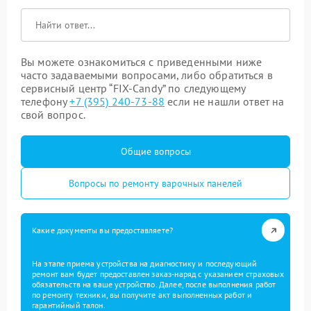
Вы можете ознакомиться с приведенными ниже
часто задаваемыми вопросами, либо обратиться в
сервисный центр “FIX-Candy” по следующему
телефону
+7 (395) 240-73-88
если не нашли ответ на
свой вопрос.
Общие вопросы
Вопросы по ремонту варочных панелей
Какие документы вы предоставляете?
На этапе приема устройства на диагностику и последующий
ремонт вам будет предоставлен заказ-наряд с указанием страховых
обязательств на ваше устройство. Далее, после выполнения работ
по ремонту техники, вы получите акт выполненных работ и
гарантийный талон.