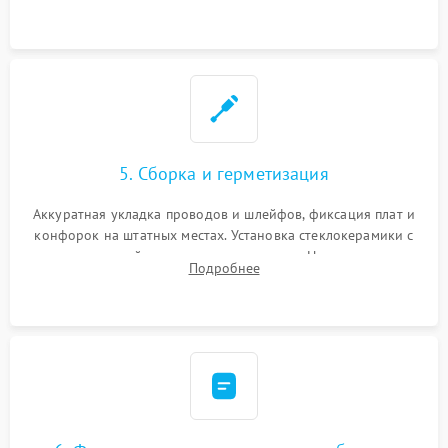
дорожек. Очистка контактов и замена поврежденной
проводки.
5. Сборка и герметизация
Аккуратная укладка проводов и шлейфов, фиксация плат и
конфорок на штатных местах. Установка стеклокерамики с
проверкой равномерности зазоров. Нанесение
Подробнее
термостойкого герметика или укладка уплотнительной
ленты по контуру.