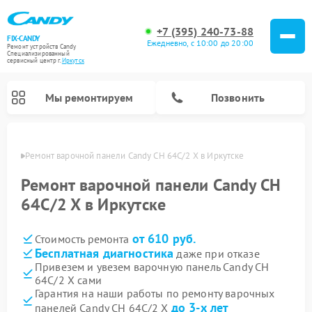
+7 (395) 240-73-88
FIX-CANDY
Ежедневно, с 10:00 до 20:00
Ремонт устройств Candy
Специализированный
cервисный центр г.
Иркутск
Мы ремонтируем
Позвонить
утске
Ремонт варочной панели Candy CH 64C/2 X в Иркутске
Ремонт варочной панели Candy CH
64C/2 X в Иркутске
от 610 руб.
Стоимость ремонта
Бесплатная диагностика
даже при отказе
Привезем и увезем варочную панель Candy CH
64C/2 X сами
Ремонт водонагревателей Candy
Ремонт микроволновых печей Candy
Ремонт стиральных машин Candy
Ремонт посудомоечных машин Candy
Ремонт сушильных машин Candy
Гарантия на наши работы по ремонту варочных
до 3-х лет
панелей Candy CH 64C/2 X