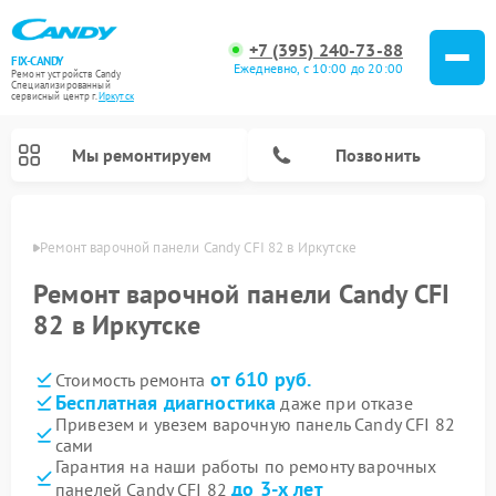
+7 (395) 240-73-88
FIX-CANDY
Ежедневно, с 10:00 до 20:00
Ремонт устройств Candy
Специализированный
cервисный центр г.
Иркутск
Мы ремонтируем
Позвонить
утске
Ремонт варочной панели Candy CFI 82 в Иркутске
Ремонт варочной панели Candy CFI
82 в Иркутске
от 610 руб.
Стоимость ремонта
Бесплатная диагностика
даже при отказе
Привезем и увезем варочную панель Candy CFI 82
сами
Ремонт водонагревателей Candy
Ремонт микроволновых печей Candy
Ремонт стиральных машин Candy
Ремонт посудомоечных машин Candy
Ремонт сушильных машин Candy
Гарантия на наши работы по ремонту варочных
до 3-х лет
панелей Candy CFI 82