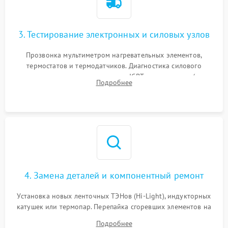
3. Тестирование электронных и силовых узлов
Прозвонка мультиметром нагревательных элементов,
термостатов и термодатчиков. Диагностика силового
модуля, реле, диодных мостов и IGBT-транзисторов (для
Подробнее
индукции). Проверка кранов и газ-контроля (для газовых
панелей).
4. Замена деталей и компонентный ремонт
Установка новых ленточных ТЭНов (Hi-Light), индукторных
катушек или термопар. Перепайка сгоревших элементов на
плате управления, восстановление токопроводящих
Подробнее