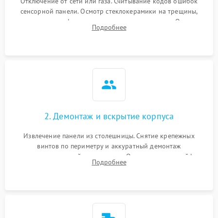
Отключение от сети или газа. Считывание кодов ошибок
сенсорной панели. Осмотр стеклокерамики на трещины,
проверка конфорок на равномерность нагрева. Опрос
Подробнее
клиента о симптомах (не включается, не видит посуду,
щелкает).
2. Демонтаж и вскрытие корпуса
Извлечение панели из столешницы. Снятие крепежных
винтов по периметру и аккуратный демонтаж
стеклокерамической поверхности. Отсоединение шлейфов
Подробнее
сенсорного блока для доступа к силовым платам, катушкам
или ТЭНам.