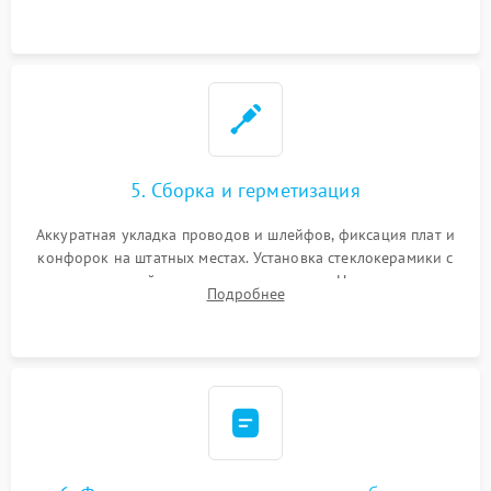
дорожек. Очистка контактов и замена поврежденной
проводки.
5. Сборка и герметизация
Аккуратная укладка проводов и шлейфов, фиксация плат и
конфорок на штатных местах. Установка стеклокерамики с
проверкой равномерности зазоров. Нанесение
Подробнее
термостойкого герметика или укладка уплотнительной
ленты по контуру.