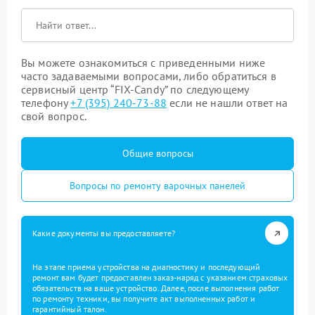
Вы можете ознакомиться с приведенными ниже
часто задаваемыми вопросами, либо обратиться в
сервисный центр “FIX-Candy” по следующему
телефону
+7 (395) 240-73-88
если не нашли ответ на
свой вопрос.
Общие вопросы
Вопросы по ремонту варочных панелей
Какие документы вы предоставляете?
На этапе приема устройства на диагностику и последующий
ремонт вам будет предоставлен заказ-наряд с указанием страховых
обязательств на ваше устройство. Далее, после выполнения работ
по ремонту техники, вы получите акт выполненных работ и
гарантийный талон.