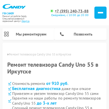
+7 (395) 240-73-88
FIX-CANDY
Ежедневно, с 10:00 до 20:00
Ремонт устройств Candy
Специализированный
cервисный центр г.
Иркутск
Мы ремонтируем
Позвонить
утске
Ремонт телевизора Candy Uno 55 в Иркутске
Ремонт телевизора Candy Uno 55 в
Иркутске
от 910 руб.
Стоимость ремонта
Бесплатная диагностика
даже при отказе
Привезем и увезем телевизор Candy Uno 55 сами
Гарантия на наши работы по ремонту телевизоров
Ремонт варочных панелей Candy
Ремонт посудомоечных машин Candy
Ремонт водонагревателей Candy
Ремонт микроволновых печей Candy
Ремонт стиральных машин Candy
Ремонт сушильных машин Candy
до 3-х лет
Candy Uno 55
Срочный ремонт телевизоров Candy Uno 55 в