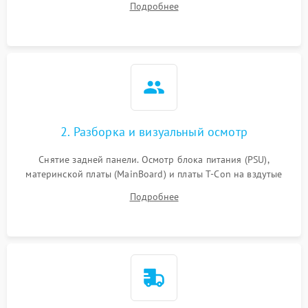
Подробнее
источников сигнала для выявления симптомов поломки.
2. Разборка и визуальный осмотр
Снятие задней панели. Осмотр блока питания (PSU),
материнской платы (MainBoard) и платы T-Con на вздутые
конденсаторы, прогары, окисления и микротрещины.
Подробнее
Проверка надежности фиксации и целостности шлейфов.