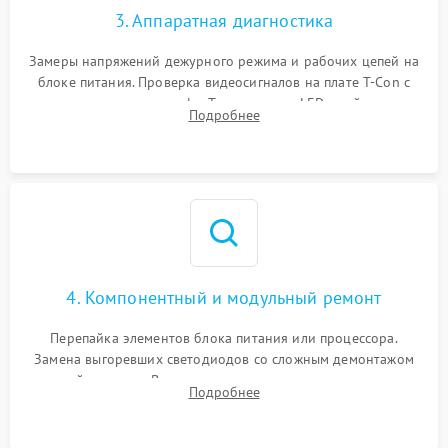
3. Аппаратная диагностика
Замеры напряжений дежурного режима и рабочих цепей на
блоке питания. Проверка видеосигналов на плате T-Con с
помощью осциллографа. Тестирование LED-драйвера и
Подробнее
светодиодных планок подсветки мультиметром.
4. Компонентный и модульный ремонт
Перепайка элементов блока питания или процессора.
Замена выгоревших светодиодов со сложным демонтажом
хрупкой матрицы. Восстановление поврежденных дорожек,
Подробнее
прошивка микросхем памяти EEPROM