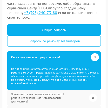
часто задаваемыми вопросами, либо обратиться в
сервисный центр “FIX-Candy” по следующему
телефону
+7 (395) 240-73-88
если не нашли ответ на
свой вопрос.
Общие вопросы
Вопросы по ремонту телевизоров
Какие документы вы предоставляете?
На этапе приема устройства на диагностику и последующий
ремонт вам будет предоставлен заказ-наряд с указанием страховых
обязательств на ваше устройство. Далее, после выполнения работ
по ремонту техники, вы получите акт выполненных работ и
гарантийный талон.
Я уже знаю в чем неисправность и какой
ремонт необходим. Для чего проводить
диагностику?