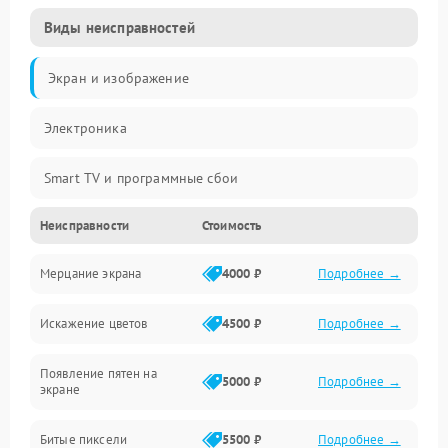
Виды неисправностей
Экран и изображение
Электроника
Smart TV и программные сбои
Неисправности
Стоимость
Питание и запуск
Мерцание экрана
4000 ₽
Подробнее →
Подсветка и LED-модули
Искажение цветов
4500 ₽
Подробнее →
Звук и аудиосистема
Появление пятен на
Сигнал и приём каналов
5000 ₽
Подробнее →
экране
Разъёмы и интерфейсы
Битые пиксели
5500 ₽
Подробнее →