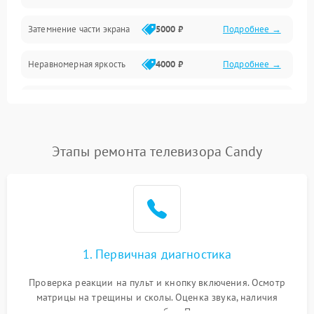
Механические повреждения
Затемнение части экрана
5000 ₽
Подробнее →
Программное обеспечение
Неравномерная яркость
4000 ₽
Подробнее →
Корпус и механика
Выгорание матрицы
6000 ₽
Подробнее →
Пульт и управление
Этапы ремонта телевизора Candy
Сеть и подключения
Аудио
Сетевая
1. Первичная диагностика
Проверка реакции на пульт и кнопку включения. Осмотр
матрицы на трещины и сколы. Оценка звука, наличия
подсветки и индикаторов ошибок. Подключение тестовых