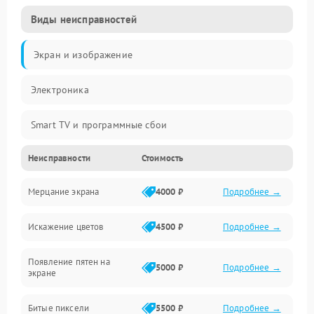
Виды неисправностей
Экран и изображение
Электроника
Smart TV и программные сбои
Неисправности
Стоимость
Питание и запуск
Мерцание экрана
4000 ₽
Подробнее →
Подсветка и LED-модули
Искажение цветов
4500 ₽
Подробнее →
Звук и аудиосистема
Появление пятен на
Сигнал и приём каналов
5000 ₽
Подробнее →
экране
Разъёмы и интерфейсы
Битые пиксели
5500 ₽
Подробнее →