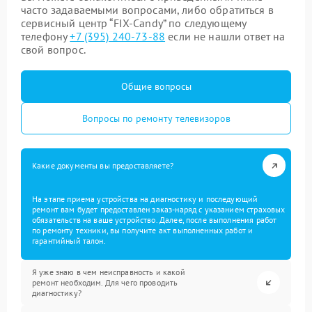
часто задаваемыми вопросами, либо обратиться в
сервисный центр “FIX-Candy” по следующему
телефону
+7 (395) 240-73-88
если не нашли ответ на
свой вопрос.
Общие вопросы
Вопросы по ремонту телевизоров
Какие документы вы предоставляете?
На этапе приема устройства на диагностику и последующий
ремонт вам будет предоставлен заказ-наряд с указанием страховых
обязательств на ваше устройство. Далее, после выполнения работ
по ремонту техники, вы получите акт выполненных работ и
гарантийный талон.
Я уже знаю в чем неисправность и какой
ремонт необходим. Для чего проводить
диагностику?