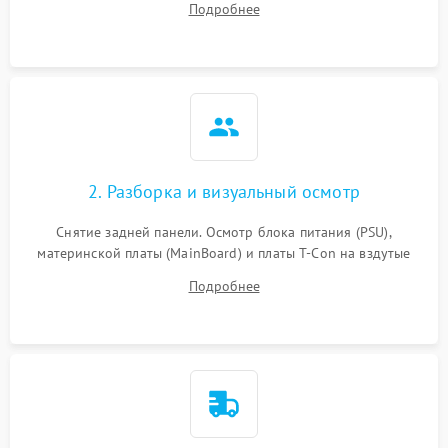
Подробнее
источников сигнала для выявления симптомов поломки.
2. Разборка и визуальный осмотр
Снятие задней панели. Осмотр блока питания (PSU),
материнской платы (MainBoard) и платы T-Con на вздутые
конденсаторы, прогары, окисления и микротрещины.
Подробнее
Проверка надежности фиксации и целостности шлейфов.