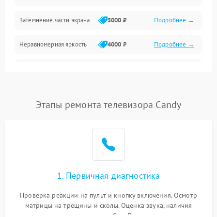
Механические повреждения
Затемнение части экрана
5000 ₽
Подробнее →
Программное обеспечение
Неравномерная яркость
4000 ₽
Подробнее →
Корпус и механика
Выгорание матрицы
6000 ₽
Подробнее →
Пульт и управление
Этапы ремонта телевизора Candy
Сеть и подключения
Аудио
Сетевая
1. Первичная диагностика
Проверка реакции на пульт и кнопку включения. Осмотр
матрицы на трещины и сколы. Оценка звука, наличия
подсветки и индикаторов ошибок. Подключение тестовых