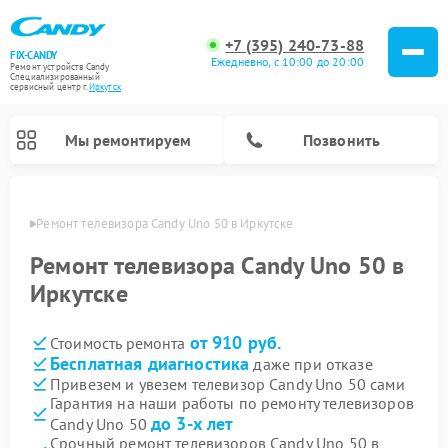
+7 (395) 240-73-88
FIX-CANDY
Ежедневно, с 10:00 до 20:00
Ремонт устройств Candy
Специализированный
cервисный центр г.
Иркутск
Мы ремонтируем
Позвонить
утске
Ремонт телевизора Candy Uno 50 в Иркутске
Ремонт телевизора Candy Uno 50 в
Иркутске
от 910 руб.
Стоимость ремонта
Бесплатная диагностика
даже при отказе
Привезем и увезем телевизор Candy Uno 50 сами
Гарантия на наши работы по ремонту телевизоров
Ремонт варочных панелей Candy
Ремонт посудомоечных машин Candy
Ремонт водонагревателей Candy
Ремонт микроволновых печей Candy
Ремонт стиральных машин Candy
Ремонт сушильных машин Candy
до 3-х лет
Candy Uno 50
Срочный ремонт телевизоров Candy Uno 50 в