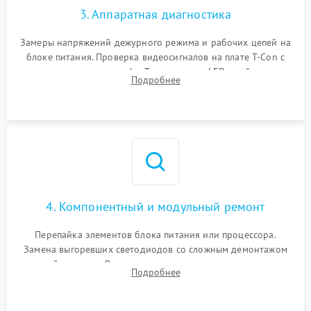
3. Аппаратная диагностика
Замеры напряжений дежурного режима и рабочих цепей на
блоке питания. Проверка видеосигналов на плате T-Con с
помощью осциллографа. Тестирование LED-драйвера и
Подробнее
светодиодных планок подсветки мультиметром.
4. Компонентный и модульный ремонт
Перепайка элементов блока питания или процессора.
Замена выгоревших светодиодов со сложным демонтажом
хрупкой матрицы. Восстановление поврежденных дорожек,
Подробнее
прошивка микросхем памяти EEPROM