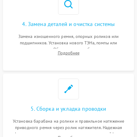
4. Замена деталей и очистка системы
Замена изношенного ремня, опорных роликов или
подшипников. Установка нового ТЭНа, помпы или
термодатчиков. Обязательная глубокая очистка
Подробнее
конденсатора, крыльчатки вентилятора и воздуховодов от
ворса. Восстановление платы управления.
5. Сборка и укладка проводки
Установка барабана на ролики и правильное натяжение
приводного ремня через ролик натяжителя. Надежная
фиксация всех узлов, подключение клемм и шлейфов к