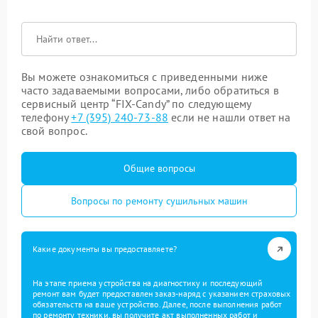
Вы можете ознакомиться с приведенными ниже
часто задаваемыми вопросами, либо обратиться в
сервисный центр “FIX-Candy” по следующему
телефону
+7 (395) 240-73-88
если не нашли ответ на
свой вопрос.
Общие вопросы
Вопросы по ремонту сушильных машин
Какие документы вы предоставляете?
На этапе приема устройства на диагностику и последующий
ремонт вам будет предоставлен заказ-наряд с указанием страховых
обязательств на ваше устройство. Далее, после выполнения работ
по ремонту техники, вы получите акт выполненных работ и