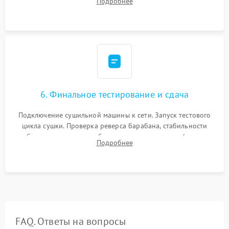
Подробнее
модулю управления. Монтаж корпусных панелей, люка и
верхней крышки устройства.
6. Финальное тестирование и сдача
Подключение сушильной машины к сети. Запуск тестового
цикла сушки. Проверка реверса барабана, стабильности
набора температуры, работы дренажного насоса (откачка
Подробнее
конденсата) и отсутствия посторонних скрипов, стуков или
вибраций.
FAQ. Ответы на вопросы