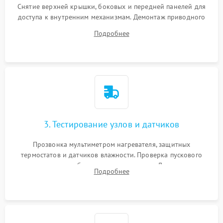
Снятие верхней крышки, боковых и передней панелей для
доступа к внутренним механизмам. Демонтаж приводного
ремня, панели управления и защитных кожухов.
Подробнее
Обеспечение свободного доступа к ТЭНу, компрессору,
двигателю и дренажной помпе.
3. Тестирование узлов и датчиков
Прозвонка мультиметром нагревателя, защитных
термостатов и датчиков влажности. Проверка пускового
конденсатора, обмоток мотора и помпы. Для машин с
Подробнее
тепловым насосом — диагностика работы компрессора и
оценка циркуляции хладагента.