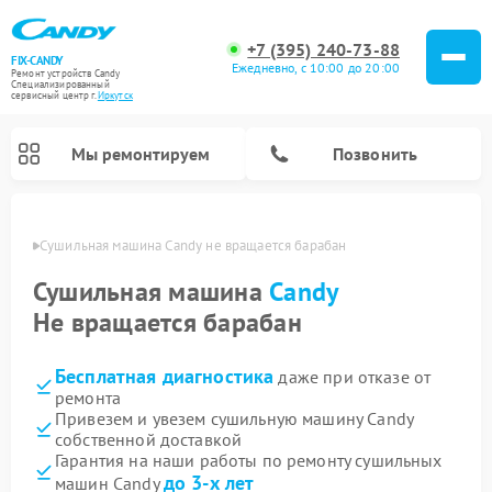
+7 (395) 240-73-88
FIX-CANDY
Ежедневно, с 10:00 до 20:00
Ремонт устройств Candy
Специализированный
cервисный центр г.
Иркутск
Мы ремонтируем
Позвонить
утске
Сушильная машина Candy не вращается барабан
Сушильная машина
Candy
Не вращается барабан
Бесплатная диагностика
даже при отказе от
ремонта
Привезем и увезем сушильную машину Candy
собственной доставкой
Ремонт варочных панелей Candy
Ремонт посудомоечных машин Candy
Ремонт водонагревателей Candy
Ремонт микроволновых печей Candy
Ремонт стиральных машин Candy
Гарантия на наши работы по ремонту сушильных
до 3-х лет
машин Candy