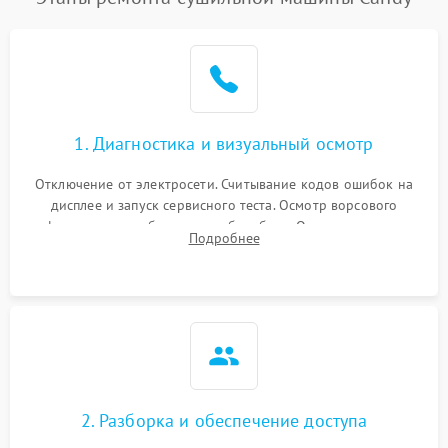
1. Диагностика и визуальный осмотр
Отключение от электросети. Считывание кодов ошибок на
дисплее и запуск сервисного теста. Осмотр ворсового
фильтра, теплообменника и барабана. Опрос клиента о
Подробнее
неисправностях (не сушит, не крутит барабан, сильно шумит
или выдает ошибку).
2. Разборка и обеспечение доступа