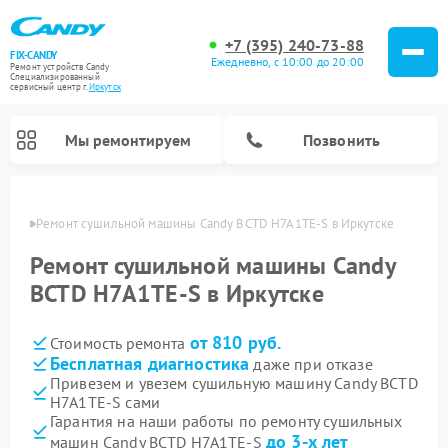
+7 (395) 240-73-88
FIX-CANDY
Ежедневно, с 10:00 до 20:00
Ремонт устройств Candy
Специализированный
cервисный центр г.
Иркутск
Мы ремонтируем
Позвонить
утске
Ремонт сушильной машины Candy BCTD H7A1TE-S в Иркутске
Ремонт сушильной машины Candy
BCTD H7A1TE-S в Иркутске
от 810 руб.
Стоимость ремонта
Бесплатная диагностика
даже при отказе
Привезем и увезем сушильную машину Candy BCTD
H7A1TE-S сами
Ремонт варочных панелей Candy
Ремонт посудомоечных машин Candy
Ремонт водонагревателей Candy
Ремонт микроволновых печей Candy
Ремонт стиральных машин Candy
Гарантия на наши работы по ремонту сушильных
до 3-х лет
машин Candy BCTD H7A1TE-S