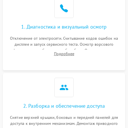
Не завершает программу
1500 ₽
Подробнее →
Зависает программа
1500 ₽
Подробнее →
1. Диагностика и визуальный осмотр
Отключение от электросети. Считывание кодов ошибок на
Ошибка на дисплее
1290 ₽
Подробнее →
дисплее и запуск сервисного теста. Осмотр ворсового
фильтра, теплообменника и барабана. Опрос клиента о
Подробнее
неисправностях (не сушит, не крутит барабан, сильно шумит
или выдает ошибку).
2. Разборка и обеспечение доступа
Снятие верхней крышки, боковых и передней панелей для
доступа к внутренним механизмам. Демонтаж приводного