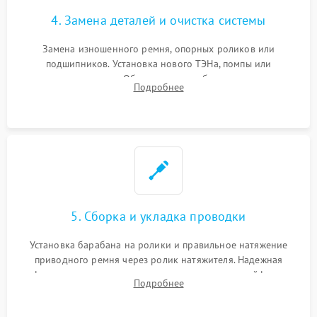
4. Замена деталей и очистка системы
Замена изношенного ремня, опорных роликов или
подшипников. Установка нового ТЭНа, помпы или
термодатчиков. Обязательная глубокая очистка
Подробнее
конденсатора, крыльчатки вентилятора и воздуховодов от
ворса. Восстановление платы управления.
5. Сборка и укладка проводки
Установка барабана на ролики и правильное натяжение
приводного ремня через ролик натяжителя. Надежная
фиксация всех узлов, подключение клемм и шлейфов к
Подробнее
модулю управления. Монтаж корпусных панелей, люка и
верхней крышки устройства.