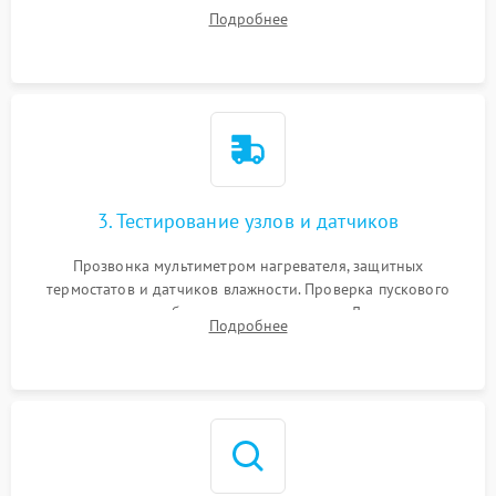
ремня, панели управления и защитных кожухов.
Подробнее
Обеспечение свободного доступа к ТЭНу, компрессору,
двигателю и дренажной помпе.
3. Тестирование узлов и датчиков
Прозвонка мультиметром нагревателя, защитных
термостатов и датчиков влажности. Проверка пускового
конденсатора, обмоток мотора и помпы. Для машин с
Подробнее
тепловым насосом — диагностика работы компрессора и
оценка циркуляции хладагента.