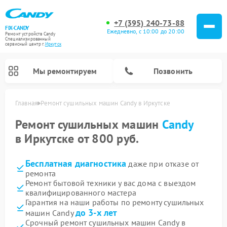
+7 (395) 240-73-88
FIX-CANDY
Ежедневно, с 10:00 до 20:00
Ремонт устройств Candy
Специализированный
cервисный центр г.
Иркутск
Мы ремонтируем
Позвонить
Главная
Ремонт сушильных машин Candy в Иркутске
Ремонт сушильных машин
Candy
в Иркутске от 800 руб.
Бесплатная диагностика
даже при отказе от
ремонта
Ремонт бытовой техники у вас дома с выездом
квалифицированного мастера
Гарантия на наши работы по ремонту сушильных
Ремонт варочных панелей Candy
Ремонт посудомоечных машин Candy
Ремонт водонагревателей Candy
Ремонт микроволновых печей Candy
Ремонт стиральных машин Candy
до 3-х лет
машин Candy
Срочный ремонт сушильных машин Candy в