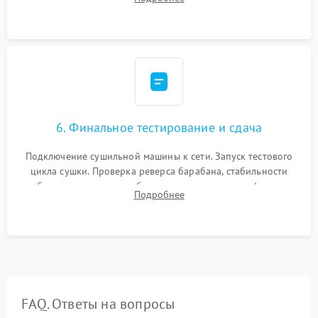
модулю управления. Монтаж корпусных панелей, люка и
верхней крышки устройства.
6. Финальное тестирование и сдача
Подключение сушильной машины к сети. Запуск тестового
цикла сушки. Проверка реверса барабана, стабильности
набора температуры, работы дренажного насоса (откачка
Подробнее
конденсата) и отсутствия посторонних скрипов, стуков или
вибраций.
FAQ. Ответы на вопросы