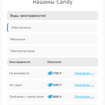
машины Candy
Виды неисправностей
Электроника
Механика
Электропитание
Неисправности
Стоимость
Нагрев
Не включается
1700 ₽
Подробнее →
Механические повреждения
Не сушит
2200 ₽
Подробнее →
Оптика
Проблемы с термостатом
2000 ₽
Подробнее →
Программное обеспечение