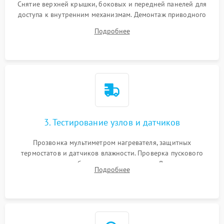
Снятие верхней крышки, боковых и передней панелей для
доступа к внутренним механизмам. Демонтаж приводного
ремня, панели управления и защитных кожухов.
Подробнее
Обеспечение свободного доступа к ТЭНу, компрессору,
двигателю и дренажной помпе.
3. Тестирование узлов и датчиков
Прозвонка мультиметром нагревателя, защитных
термостатов и датчиков влажности. Проверка пускового
конденсатора, обмоток мотора и помпы. Для машин с
Подробнее
тепловым насосом — диагностика работы компрессора и
оценка циркуляции хладагента.