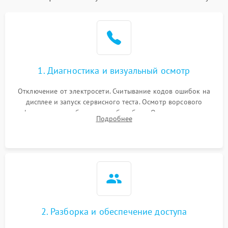
1. Диагностика и визуальный осмотр
Отключение от электросети. Считывание кодов ошибок на
дисплее и запуск сервисного теста. Осмотр ворсового
фильтра, теплообменника и барабана. Опрос клиента о
Подробнее
неисправностях (не сушит, не крутит барабан, сильно шумит
или выдает ошибку).
2. Разборка и обеспечение доступа