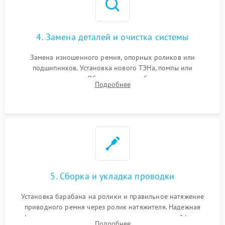
4. Замена деталей и очистка системы
Замена изношенного ремня, опорных роликов или
подшипников. Установка нового ТЭНа, помпы или
термодатчиков. Обязательная глубокая очистка
Подробнее
конденсатора, крыльчатки вентилятора и воздуховодов от
ворса. Восстановление платы управления.
5. Сборка и укладка проводки
Установка барабана на ролики и правильное натяжение
приводного ремня через ролик натяжителя. Надежная
фиксация всех узлов, подключение клемм и шлейфов к
Подробнее