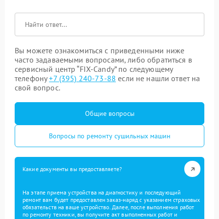
Вы можете ознакомиться с приведенными ниже
часто задаваемыми вопросами, либо обратиться в
сервисный центр “FIX-Candy” по следующему
телефону
+7 (395) 240-73-88
если не нашли ответ на
свой вопрос.
Общие вопросы
Вопросы по ремонту сушильных машин
Какие документы вы предоставляете?
На этапе приема устройства на диагностику и последующий
ремонт вам будет предоставлен заказ-наряд с указанием страховых
обязательств на ваше устройство. Далее, после выполнения работ
по ремонту техники, вы получите акт выполненных работ и