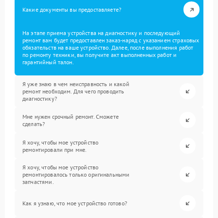
Какие документы вы предоставляете?
На этапе приема устройства на диагностику и последующий
ремонт вам будет предоставлен заказ-наряд с указанием страховых
обязательств на ваше устройство. Далее, после выполнения работ
по ремонту техники, вы получите акт выполненных работ и
гарантийный талон.
Я уже знаю в чем неисправность и какой
ремонт необходим. Для чего проводить
диагностику?
Мне нужен срочный ремонт. Сможете
сделать?
Я хочу, чтобы мое устройство
ремонтировали при мне.
Я хочу, чтобы мое устройство
ремонтировалось только оригинальными
запчастями.
Как я узнаю, что мое устройство готово?