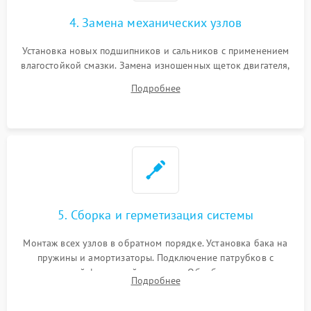
4. Замена механических узлов
Установка новых подшипников и сальников с применением
влагостойкой смазки. Замена изношенных щеток двигателя,
порванного ремня привода, неисправного сливного насоса
Подробнее
или поврежденной резиновой манжеты.
5. Сборка и герметизация системы
Монтаж всех узлов в обратном порядке. Установка бака на
пружины и амортизаторы. Подключение патрубков с
надежной фиксацией хомутами. Обработка стыков
Подробнее
герметиком для предотвращения возможных протечек воды.