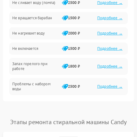
Не сливает воду (помпа)
2500 ₽
Подробнее →
Водоснабжение
Не вращается барабан
1500 ₽
Подробнее →
Слив
Не нагревает воду
2000 ₽
Подробнее →
Программное обеспечение
Не включается
1500 ₽
Подробнее →
Запах горелого при
1800 ₽
Подробнее →
работе
Проблемы с набором
2500 ₽
Подробнее →
воды
Замена ТЭНа
2200 ₽
Подробнее →
Замена платы управления
2200 ₽
Подробнее →
Этапы ремонта стиральной машины Candy