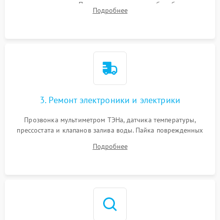
амортизаторов. Проверка подшипников барабана и
Подробнее
крестовины на износ, а манжеты люка на разрывы.
3. Ремонт электроники и электрики
Прозвонка мультиметром ТЭНа, датчика температуры,
прессостата и клапанов залива воды. Пайка поврежденных
дорожек или замена симисторов на плате управления.
Подробнее
Восстановление целостности проводки и контактов.