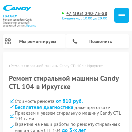
+7 (395) 240-73-88
FIX-CANDY
Ежедневно, с 10:00 до 20:00
Ремонт устройств Candy
Специализированный
cервисный центр г.
Иркутск
Мы ремонтируем
Позвонить
утске
Ремонт стиральной машины Candy CTL 104 в Иркутске
Ремонт стиральной машины Candy
CTL 104 в Иркутске
от 810 руб.
Стоимость ремонта
Бесплатная диагностика
даже при отказе
Привезем и увезем стиральную машину Candy CTL
104 сами
Ремонт варочных панелей Candy
Ремонт посудомоечных машин Candy
Ремонт водонагревателей Candy
Ремонт микроволновых печей Candy
Ремонт сушильных машин Candy
Гарантия на наши работы по ремонту стиральных
до 3-х лет
машин Candy CTL 104