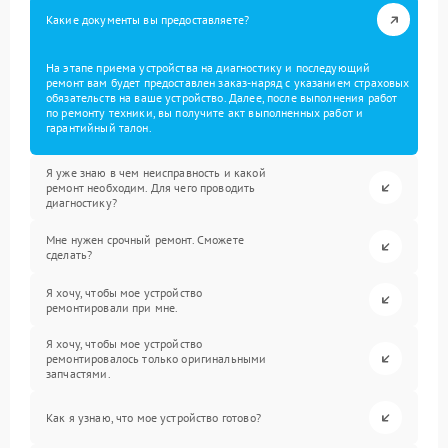
Какие документы вы предоставляете?
На этапе приема устройства на диагностику и последующий
ремонт вам будет предоставлен заказ-наряд с указанием страховых
обязательств на ваше устройство. Далее, после выполнения работ
по ремонту техники, вы получите акт выполненных работ и
гарантийный талон.
Я уже знаю в чем неисправность и какой
ремонт необходим. Для чего проводить
диагностику?
Мне нужен срочный ремонт. Сможете
сделать?
Я хочу, чтобы мое устройство
ремонтировали при мне.
Я хочу, чтобы мое устройство
ремонтировалось только оригинальными
запчастями.
Как я узнаю, что мое устройство готово?