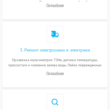
амортизаторов. Проверка подшипников барабана и
Подробнее
крестовины на износ, а манжеты люка на разрывы.
3. Ремонт электроники и электрики
Прозвонка мультиметром ТЭНа, датчика температуры,
прессостата и клапанов залива воды. Пайка поврежденных
дорожек или замена симисторов на плате управления.
Подробнее
Восстановление целостности проводки и контактов.