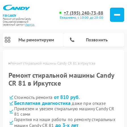
+7 (395) 240-73-88
FIX-CANDY
Ежедневно, с 10:00 до 20:00
Ремонт устройств Candy
Специализированный
cервисный центр г.
Иркутск
Мы ремонтируем
Позвонить
утске
Ремонт стиральной машины Candy CR 81 в Иркутске
Ремонт стиральной машины Candy
CR 81 в Иркутске
от 810 руб.
Стоимость ремонта
Бесплатная диагностика
даже при отказе
Привезем и увезем стиральную машину Candy CR
81 сами
Ремонт варочных панелей Candy
Ремонт посудомоечных машин Candy
Ремонт водонагревателей Candy
Ремонт микроволновых печей Candy
Ремонт сушильных машин Candy
Гарантия на наши работы по ремонту стиральных
до 3-х лет
машин Candy CR 81