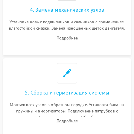
4. Замена механических узлов
Установка новых подшипников и сальников с применением
влагостойкой смазки. Замена изношенных щеток двигателя,
порванного ремня привода, неисправного сливного насоса
Подробнее
или поврежденной резиновой манжеты.
5. Сборка и герметизация системы
Монтаж всех узлов в обратном порядке. Установка бака на
пружины и амортизаторы. Подключение патрубков с
надежной фиксацией хомутами. Обработка стыков
Подробнее
герметиком для предотвращения возможных протечек воды.