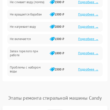
Не сливает воду (помпа)
2500 ₽
Подробнее →
Водоснабжение
Не вращается барабан
1500 ₽
Подробнее →
Слив
Не нагревает воду
2000 ₽
Подробнее →
Программное обеспечение
Не включается
1500 ₽
Подробнее →
Запах горелого при
1800 ₽
Подробнее →
работе
Проблемы с набором
2500 ₽
Подробнее →
воды
Замена ТЭНа
2200 ₽
Подробнее →
Замена платы управления
2200 ₽
Подробнее →
Этапы ремонта стиральной машины Candy