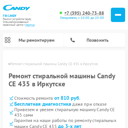
+7 (395) 240-73-88
FIX-CANDY
Ежедневно, с 10:00 до 20:00
Ремонт устройств Candy
Специализированный
cервисный центр г.
Иркутск
Мы ремонтируем
Позвонить
утске
Ремонт стиральной машины Candy CE 435 в Иркутске
Ремонт стиральной машины Candy
CE 435 в Иркутске
от 810 руб.
Стоимость ремонта
Бесплатная диагностика
даже при отказе
Привезем и увезем стиральную машину Candy CE
435 сами
Ремонт варочных панелей Candy
Ремонт посудомоечных машин Candy
Ремонт водонагревателей Candy
Ремонт микроволновых печей Candy
Ремонт сушильных машин Candy
Гарантия на наши работы по ремонту стиральных
до 3-х лет
машин Candy CE 435