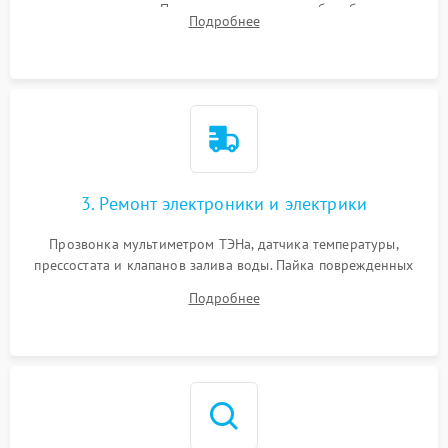
амортизаторов. Проверка подшипников барабана и
Подробнее
крестовины на износ, а манжеты люка на разрывы.
3. Ремонт электроники и электрики
Прозвонка мультиметром ТЭНа, датчика температуры,
прессостата и клапанов залива воды. Пайка поврежденных
дорожек или замена симисторов на плате управления.
Подробнее
Восстановление целостности проводки и контактов.