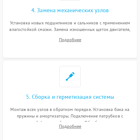
4. Замена механических узлов
Установка новых подшипников и сальников с применением
влагостойкой смазки. Замена изношенных щеток двигателя,
порванного ремня привода, неисправного сливного насоса
Подробнее
или поврежденной резиновой манжеты.
5. Сборка и герметизация системы
Монтаж всех узлов в обратном порядке. Установка бака на
пружины и амортизаторы. Подключение патрубков с
надежной фиксацией хомутами. Обработка стыков
Подробнее
герметиком для предотвращения возможных протечек воды.