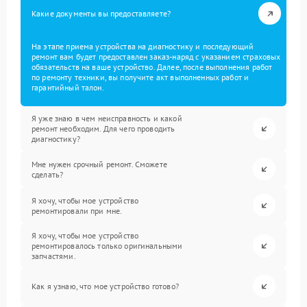
Какие документы вы предоставляете?
На этапе приема устройства на диагностику и последующий
ремонт вам будет предоставлен заказ-наряд с указанием страховых
обязательств на ваше устройство. Далее, после выполнения работ
по ремонту техники, вы получите акт выполненных работ и
гарантийный талон.
Я уже знаю в чем неисправность и какой
ремонт необходим. Для чего проводить
диагностику?
Мне нужен срочный ремонт. Сможете
сделать?
Я хочу, чтобы мое устройство
ремонтировали при мне.
Я хочу, чтобы мое устройство
ремонтировалось только оригинальными
запчастями.
Как я узнаю, что мое устройство готово?