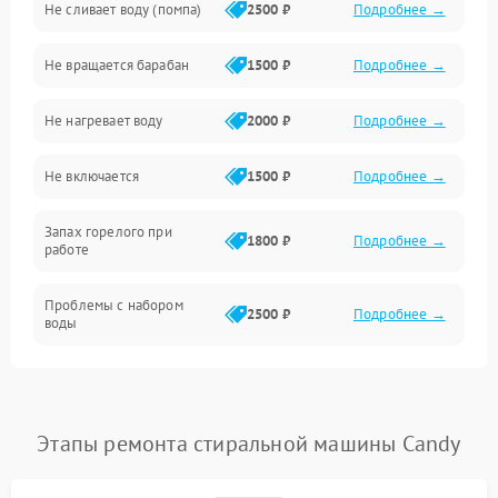
Не сливает воду (помпа)
2500 ₽
Подробнее →
Водоснабжение
Не вращается барабан
1500 ₽
Подробнее →
Слив
Не нагревает воду
2000 ₽
Подробнее →
Программное обеспечение
Не включается
1500 ₽
Подробнее →
Запах горелого при
1800 ₽
Подробнее →
работе
Проблемы с набором
2500 ₽
Подробнее →
воды
Замена ТЭНа
2200 ₽
Подробнее →
Замена платы управления
2200 ₽
Подробнее →
Этапы ремонта стиральной машины Candy