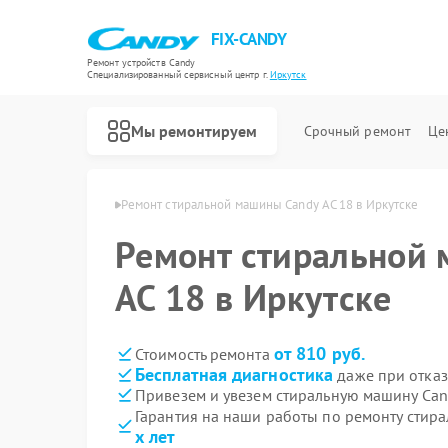
FIX-CANDY
Ремонт устройств Candy
Специализированный cервисный центр г.
Иркутск
Мы ремонтируем
Срочный ремонт
Це
н Candy в Иркутске
Ремонт стиральной машины Candy AC 18 в Иркутске
Ремонт стиральной
AC 18 в Иркутске
от 810 руб.
Стоимость ремонта
Бесплатная диагностика
даже при отказ
Привезем и увезем стиральную машину Can
Гарантия на наши работы по ремонту стир
х лет
Ремонт варочных панелей Candy
Ремонт водонагревателей Candy
Ремонт духовых шкафов Candy
Ремонт микроволновых печей Candy
Ремонт посудомоечных машин Candy
Ремонт сушильных машин Candy