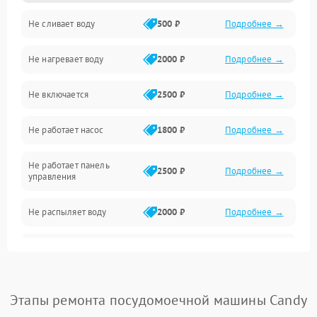
Не сливает воду
500 ₽
Подробнее →
Электропитание
Не нагревает воду
2000 ₽
Подробнее →
Датчики
Не включается
2500 ₽
Подробнее →
Нагрев
Не работает насос
1800 ₽
Подробнее →
Вода
Не работает панель
Гигиена
2500 ₽
Подробнее →
управления
Программное обеспечение
Не распыляет воду
2000 ₽
Подробнее →
Не запускается цикл
1800 ₽
Подробнее →
стирки
Проблемы с набором
Этапы ремонта посудомоечной машины Candy
1800 ₽
Подробнее →
воды