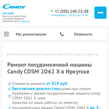
+7 (395) 240-73-88
FIX-CANDY
Ежедневно, с 10:00 до 20:00
Ремонт устройств Candy
Специализированный
cервисный центр г.
Иркутск
Мы ремонтируем
Позвонить
утске
Ремонт посудомоечной машины Candy CDSM 2D62 X в Иркутске
Ремонт посудомоечной машины
Candy CDSM 2D62 X в Иркутске
от 810 руб.
Стоимость ремонта
Бесплатная диагностика
даже при отказе
Привезем и увезем посудомоечную машину Candy
CDSM 2D62 X сами
Ремонт варочных панелей Candy
Ремонт стиральных машин Candy
Ремонт водонагревателей Candy
Ремонт микроволновых печей Candy
Ремонт сушильных машин Candy
Гарантия на наши работы по ремонту
до 3-
посудомоечных машин Candy CDSM 2D62 X