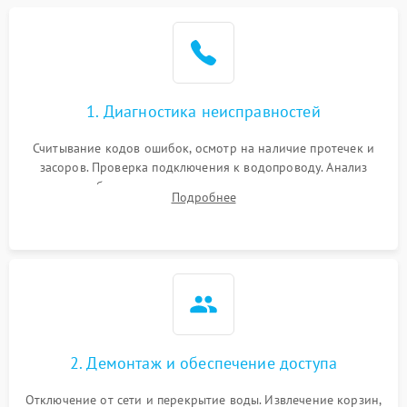
Не работает сушилка
2100 ₽
Подробнее →
Сбои в работе таймера
1700 ₽
Подробнее →
1. Диагностика неисправностей
Проблемы с
2100 ₽
Подробнее →
циркуляционным насосом
Считывание кодов ошибок, осмотр на наличие протечек и
засоров. Проверка подключения к водопроводу. Анализ
жалоб на отсутствие слива, нагрева, вращения
Подробнее
разбрызгивателей или срабатывание системы защиты
аквастоп.
2. Демонтаж и обеспечение доступа
Отключение от сети и перекрытие воды. Извлечение корзин,