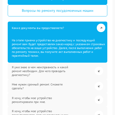
Вопросы по ремонту посудомоечных машин
Какие документы вы предоставляете?
На этапе приема устройства на диагностику и последующий
ремонт вам будет предоставлен заказ-наряд с указанием страховых
обязательств на ваше устройство. Далее, после выполнения работ
по ремонту техники, вы получите акт выполненных работ и
гарантийный талон.
Я уже знаю в чем неисправность и какой
ремонт необходим. Для чего проводить
диагностику?
Мне нужен срочный ремонт. Сможете
сделать?
Я хочу, чтобы мое устройство
ремонтировали при мне.
Я хочу, чтобы мое устройство
ремонтировалось только оригинальными