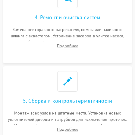
4. Ремонт и очистка систем
Замена неисправного нагревателя, помпы или заливного
шланга с аквастопом. Устранение засоров в улитке насоса,
патрубках и фильтрах. Компонентный ремонт платы
Подробнее
управления, восстановление поврежденной проводки.
5. Сборка и контроль герметичности
Монтаж всех узлов на штатные места. Установка новых
уплотнителей дверцы и патрубков для исключения протечек.
Надежная фиксация хомутов гидравлической системы,
Подробнее
сборка корпуса и установка датчика поплавка.