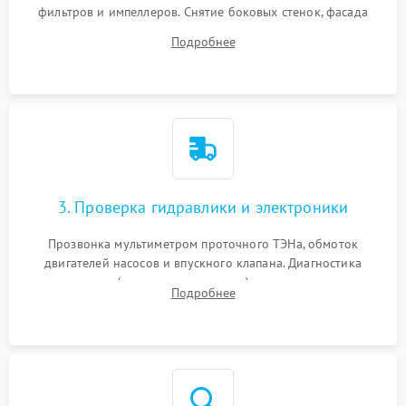
фильтров и импеллеров. Снятие боковых стенок, фасада
дверцы или нижнего поддона для прямого доступа к
Подробнее
циркуляционному насосу, ТЭНу и сливной помпе.
3. Проверка гидравлики и электроники
Прозвонка мультиметром проточного ТЭНа, обмоток
двигателей насосов и впускного клапана. Диагностика
прессостата (датчика уровня воды), датчика мутности,
Подробнее
концевика дверцы и электронного модуля управления.