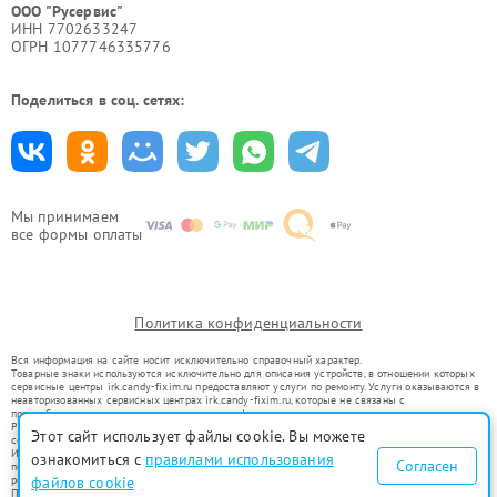
ООО "Русервис"
ИНН 7702633247
ОГРН 1077746335776
Поделиться в соц. сетях:
Мы принимаем
все формы оплаты
Политика конфиденциальности
Вся информация на сайте носит исключительно справочный характер.
Товарные знаки используются исключительно для описания устройств, в отношении которых
сервисные центры irk.candy-fixim.ru предоставляют услуги по ремонту. Услуги оказываются в
неавторизованных сервисных центрах irk.candy-fixim.ru, которые не связаны с
правообладателями товарных знаков или их официальными представителями.
Ремонт осуществляется для устройств, уже введенных в гражданский оборот в соответствии
Этот сайт использует файлы cookie. Вы можете
со статьей 1487 ГК РФ.
Использование товарных знаков не преследует цели индивидуализации услуг или введения
ознакомиться с
правилами использования
Согласен
потребителей в заблуждение, а служит для информирования о предоставляемых услугах по
ремонту техники указанных брендов.
файлов cookie
Представленная на сайте информация не является публичной офертой, определяемой