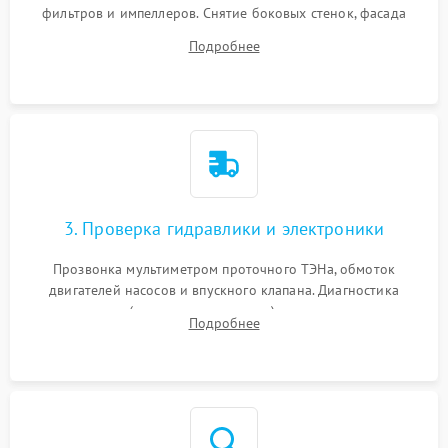
фильтров и импеллеров. Снятие боковых стенок, фасада
дверцы или нижнего поддона для прямого доступа к
Подробнее
циркуляционному насосу, ТЭНу и сливной помпе.
3. Проверка гидравлики и электроники
Прозвонка мультиметром проточного ТЭНа, обмоток
двигателей насосов и впускного клапана. Диагностика
прессостата (датчика уровня воды), датчика мутности,
Подробнее
концевика дверцы и электронного модуля управления.