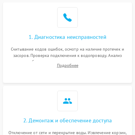
Не работает сушилка
2100 ₽
Подробнее →
Сбои в работе таймера
1700 ₽
Подробнее →
1. Диагностика неисправностей
Проблемы с
2100 ₽
Подробнее →
циркуляционным насосом
Считывание кодов ошибок, осмотр на наличие протечек и
засоров. Проверка подключения к водопроводу. Анализ
жалоб на отсутствие слива, нагрева, вращения
Подробнее
разбрызгивателей или срабатывание системы защиты
аквастоп.
2. Демонтаж и обеспечение доступа
Отключение от сети и перекрытие воды. Извлечение корзин,