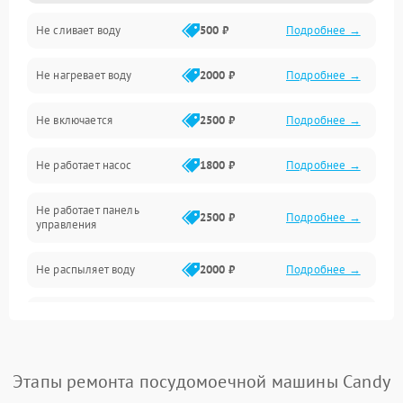
Не сливает воду
500 ₽
Подробнее →
Электропитание
Не нагревает воду
2000 ₽
Подробнее →
Датчики
Не включается
2500 ₽
Подробнее →
Нагрев
Не работает насос
1800 ₽
Подробнее →
Вода
Не работает панель
Гигиена
2500 ₽
Подробнее →
управления
Программное обеспечение
Не распыляет воду
2000 ₽
Подробнее →
Не запускается цикл
1800 ₽
Подробнее →
стирки
Проблемы с набором
Этапы ремонта посудомоечной машины Candy
1800 ₽
Подробнее →
воды