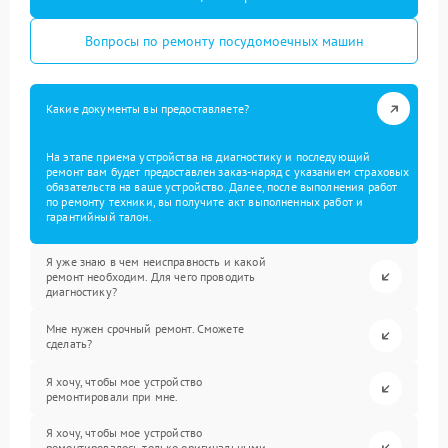
Вопросы по ремонту посудомоечных машин
Какие документы вы предоставляете?
На этапе приема устройства на диагностику и последующий
ремонт вам будет предоставлен заказ-наряд с указанием страховых
обязательств на ваше устройство. Далее, после выполнения работ
по ремонту техники, вы получите акт выполненных работ и
гарантийный талон.
Я уже знаю в чем неисправность и какой
ремонт необходим. Для чего проводить
диагностику?
Мне нужен срочный ремонт. Сможете
сделать?
Я хочу, чтобы мое устройство
ремонтировали при мне.
Я хочу, чтобы мое устройство
ремонтировалось только оригинальными