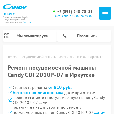
+7 (395) 240-73-88
FIX-CANDY
Ежедневно, с 10:00 до 20:00
Ремонт устройств Candy
Специализированный
cервисный центр г.
Иркутск
Мы ремонтируем
Позвонить
утске
Ремонт посудомоечной машины Candy CDI 2010P-07 в Иркутске
Ремонт посудомоечной машины
Candy CDI 2010P-07 в Иркутске
от 810 руб.
Стоимость ремонта
Бесплатная диагностика
даже при отказе
Привезем и увезем посудомоечную машину Candy
CDI 2010P-07 сами
Ремонт варочных панелей Candy
Ремонт стиральных машин Candy
Ремонт водонагревателей Candy
Ремонт микроволновых печей Candy
Ремонт сушильных машин Candy
Гарантия на наши работы по ремонту
до 3-
посудомоечных машин Candy CDI 2010P-07