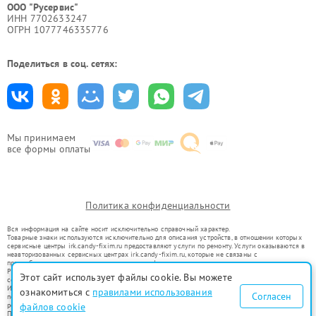
ООО "Русервис"
ИНН 7702633247
ОГРН 1077746335776
Поделиться в соц. сетях:
Мы принимаем
все формы оплаты
Политика конфиденциальности
Вся информация на сайте носит исключительно справочный характер.
Товарные знаки используются исключительно для описания устройств, в отношении которых
сервисные центры irk.candy-fixim.ru предоставляют услуги по ремонту. Услуги оказываются в
неавторизованных сервисных центрах irk.candy-fixim.ru, которые не связаны с
правообладателями товарных знаков или их официальными представителями.
Ремонт осуществляется для устройств, уже введенных в гражданский оборот в соответствии
Этот сайт использует файлы cookie. Вы можете
со статьей 1487 ГК РФ.
Использование товарных знаков не преследует цели индивидуализации услуг или введения
ознакомиться с
правилами использования
Согласен
потребителей в заблуждение, а служит для информирования о предоставляемых услугах по
ремонту техники указанных брендов.
файлов cookie
Представленная на сайте информация не является публичной офертой, определяемой