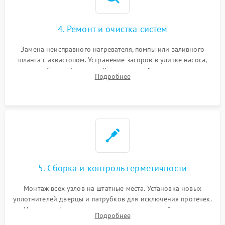
4. Ремонт и очистка систем
Замена неисправного нагревателя, помпы или заливного
шланга с аквастопом. Устранение засоров в улитке насоса,
патрубках и фильтрах. Компонентный ремонт платы
Подробнее
управления, восстановление поврежденной проводки.
5. Сборка и контроль герметичности
Монтаж всех узлов на штатные места. Установка новых
уплотнителей дверцы и патрубков для исключения протечек.
Надежная фиксация хомутов гидравлической системы,
Подробнее
сборка корпуса и установка датчика поплавка.