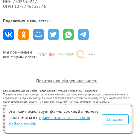
ИНН 7702633247
ОГРН 1077746335776
Поделиться в соц. сетях:
Мы принимаем
все формы оплаты
Политика конфиденциальности
Вся информация на сайте носит исключительно справочный характер.
Товарные знаки используются исключительно для описания устройств, в отношении которых
сервисные центры irk.candy-fixim.ru предоставляют услуги по ремонту. Услуги оказываются в
неавторизованных сервисных центрах irk.candy-fixim.ru, которые не связаны с
правообладателями товарных знаков или их официальными представителями.
Ремонт осуществляется для устройств, уже введенных в гражданский оборот в соответствии
Этот сайт использует файлы cookie. Вы можете
со статьей 1487 ГК РФ.
Использование товарных знаков не преследует цели индивидуализации услуг или введения
ознакомиться с
правилами использования
Согласен
потребителей в заблуждение, а служит для информирования о предоставляемых услугах по
ремонту техники указанных брендов.
файлов cookie
Представленная на сайте информация не является публичной офертой, определяемой
положениями Статьи 437(2) Гражданского кодекса РФ