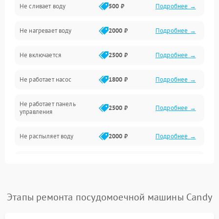
Не сливает воду
500 ₽
Подробнее →
Электропитание
Не нагревает воду
2000 ₽
Подробнее →
Датчики
Не включается
2500 ₽
Подробнее →
Нагрев
Не работает насос
1800 ₽
Подробнее →
Вода
Не работает панель
Гигиена
2500 ₽
Подробнее →
управления
Программное обеспечение
Не распыляет воду
2000 ₽
Подробнее →
Не запускается цикл
1800 ₽
Подробнее →
стирки
Проблемы с набором
Этапы ремонта посудомоечной машины Candy
1800 ₽
Подробнее →
воды