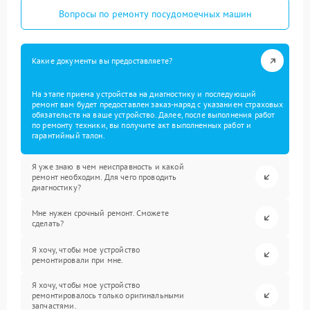
Вопросы по ремонту посудомоечных машин
Какие документы вы предоставляете?
На этапе приема устройства на диагностику и последующий
ремонт вам будет предоставлен заказ-наряд с указанием страховых
обязательств на ваше устройство. Далее, после выполнения работ
по ремонту техники, вы получите акт выполненных работ и
гарантийный талон.
Я уже знаю в чем неисправность и какой
ремонт необходим. Для чего проводить
диагностику?
Мне нужен срочный ремонт. Сможете
сделать?
Я хочу, чтобы мое устройство
ремонтировали при мне.
Я хочу, чтобы мое устройство
ремонтировалось только оригинальными
запчастями.