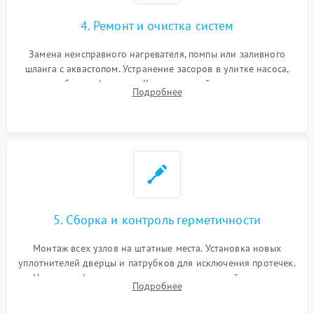
4. Ремонт и очистка систем
Замена неисправного нагревателя, помпы или заливного
шланга с аквастопом. Устранение засоров в улитке насоса,
патрубках и фильтрах. Компонентный ремонт платы
Подробнее
управления, восстановление поврежденной проводки.
5. Сборка и контроль герметичности
Монтаж всех узлов на штатные места. Установка новых
уплотнителей дверцы и патрубков для исключения протечек.
Надежная фиксация хомутов гидравлической системы,
Подробнее
сборка корпуса и установка датчика поплавка.