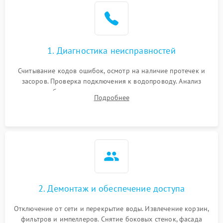
Не работает сушилка
2100 ₽
Подробнее →
Сбои в работе таймера
1700 ₽
Подробнее →
1. Диагностика неисправностей
Проблемы с
2100 ₽
Подробнее →
циркуляционным насосом
Считывание кодов ошибок, осмотр на наличие протечек и
засоров. Проверка подключения к водопроводу. Анализ
жалоб на отсутствие слива, нагрева, вращения
Подробнее
разбрызгивателей или срабатывание системы защиты
аквастоп.
2. Демонтаж и обеспечение доступа
Отключение от сети и перекрытие воды. Извлечение корзин,
фильтров и импеллеров. Снятие боковых стенок, фасада