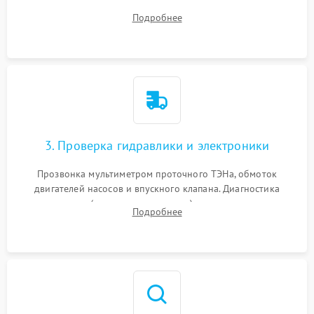
дверцы или нижнего поддона для прямого доступа к
Подробнее
циркуляционному насосу, ТЭНу и сливной помпе.
3. Проверка гидравлики и электроники
Прозвонка мультиметром проточного ТЭНа, обмоток
двигателей насосов и впускного клапана. Диагностика
прессостата (датчика уровня воды), датчика мутности,
Подробнее
концевика дверцы и электронного модуля управления.