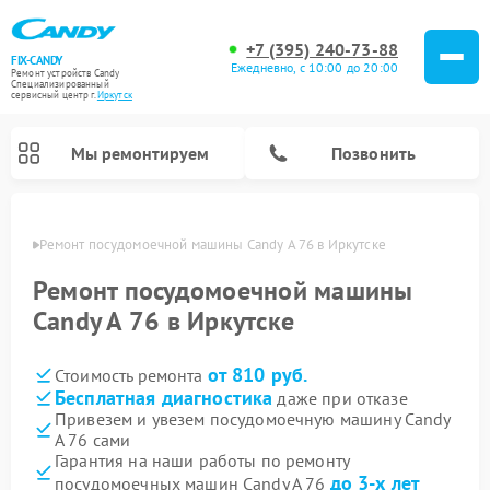
+7 (395) 240-73-88
FIX-CANDY
Ежедневно, с 10:00 до 20:00
Ремонт устройств Candy
Специализированный
cервисный центр г.
Иркутск
Мы ремонтируем
Позвонить
утске
Ремонт посудомоечной машины Candy A 76 в Иркутске
Ремонт посудомоечной машины
Candy A 76 в Иркутске
от 810 руб.
Стоимость ремонта
Бесплатная диагностика
даже при отказе
Привезем и увезем посудомоечную машину Candy
A 76 сами
Ремонт варочных панелей Candy
Ремонт стиральных машин Candy
Ремонт водонагревателей Candy
Ремонт микроволновых печей Candy
Ремонт сушильных машин Candy
Гарантия на наши работы по ремонту
до 3-х лет
посудомоечных машин Candy A 76