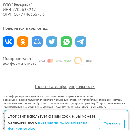
ООО "Русервис"
ИНН 7702633247
ОГРН 1077746335776
Поделиться в соц. сетях:
Мы принимаем
все формы оплаты
Политика конфиденциальности
Вся информация на сайте носит исключительно справочный характер.
Товарные знаки используются исключительно для описания устройств, в отношении которых
сервисные центры irk.candy-fixim.ru предоставляют услуги по ремонту. Услуги оказываются в
неавторизованных сервисных центрах irk.candy-fixim.ru, которые не связаны с
правообладателями товарных знаков или их официальными представителями.
Ремонт осуществляется для устройств, уже введенных в гражданский оборот в соответствии
Этот сайт использует файлы cookie. Вы можете
со статьей 1487 ГК РФ.
Использование товарных знаков не преследует цели индивидуализации услуг или введения
ознакомиться с
правилами использования
Согласен
потребителей в заблуждение, а служит для информирования о предоставляемых услугах по
ремонту техники указанных брендов.
файлов cookie