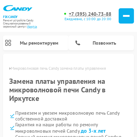
+7 (395) 240-73-88
FIX-CANDY
Ежедневно, с 10:00 до 20:00
Ремонт устройств Candy
Специализированный
cервисный центр г.
Иркутск
Мы ремонтируем
Позвонить
утске
Микроволновая печь Candy замена платы управления
Замена платы управления на
микроволновой печи Candy в
Иркутске
Привезем и увезем микроволновую печь Candy
собственной доставкой
Гарантия на наши работы по ремонту
Ремонт варочных панелей Candy
Ремонт стиральных машин Candy
Ремонт водонагревателей Candy
Ремонт посудомоечных машин Candy
Ремонт сушильных машин Candy
до 3-х лет
микроволновых печей Candy
Срочный ремонт микроволновых печей Candy в