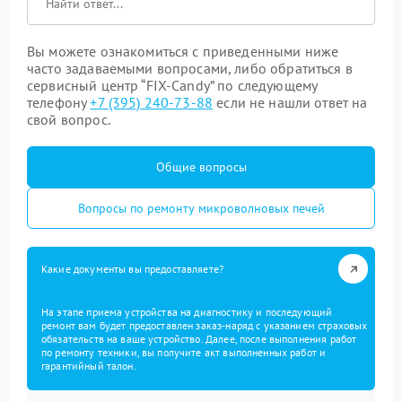
Вы можете ознакомиться с приведенными ниже
часто задаваемыми вопросами, либо обратиться в
сервисный центр “FIX-Candy” по следующему
телефону
+7 (395) 240-73-88
если не нашли ответ на
свой вопрос.
Общие вопросы
Вопросы по ремонту микроволновых печей
Какие документы вы предоставляете?
На этапе приема устройства на диагностику и последующий
ремонт вам будет предоставлен заказ-наряд с указанием страховых
обязательств на ваше устройство. Далее, после выполнения работ
по ремонту техники, вы получите акт выполненных работ и
гарантийный талон.