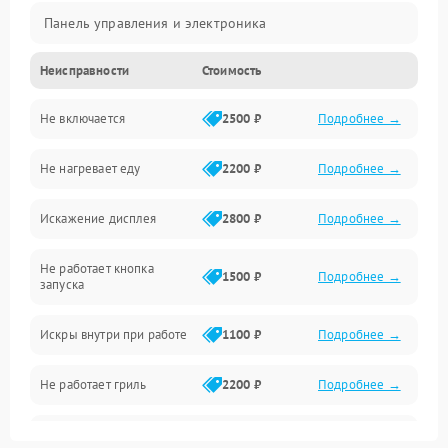
Панель управления и электроника
Неисправности
Стоимость
Дверца и корпус
Не включается
2500 ₽
Подробнее →
Механика и внутренние элементы
Не нагревает еду
2200 ₽
Подробнее →
Механические повреждения
Искажение дисплея
2800 ₽
Подробнее →
Питание и запуск
Не работает кнопка
Нагрев и приготовление
1500 ₽
Подробнее →
запуска
Программное обеспечение
Искры внутри при работе
1100 ₽
Подробнее →
Не работает гриль
2200 ₽
Подробнее →
Перегрев или отключение
2400 ₽
Подробнее →