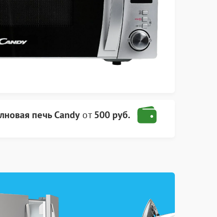
лновая печь Candy
от
500 руб.