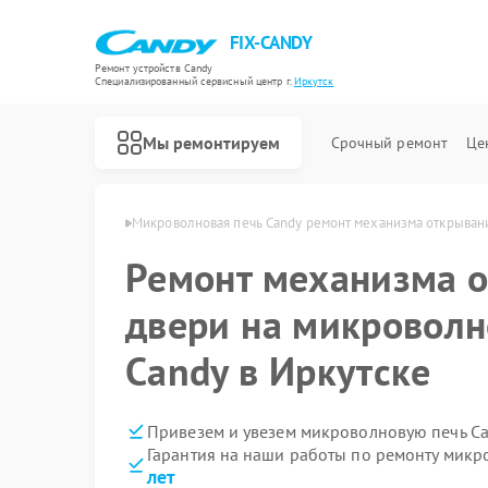
FIX-CANDY
Ремонт устройств Candy
Специализированный cервисный центр г.
Иркутск
Мы ремонтируем
Срочный ремонт
Це
й Candy в Иркутске
Микроволновая печь Candy ремонт механизма открыван
Ремонт механизма 
двери на микроволн
Candy в Иркутске
Привезем и увезем микроволновую печь Ca
Гарантия на наши работы по ремонту мик
лет
Ремонт варочных панелей Candy
Ремонт водонагревателей Candy
Ремонт духовых шкафов Candy
Ремонт посудомоечных машин Candy
Ремонт стиральных машин Candy
Ремонт сушильных машин Candy