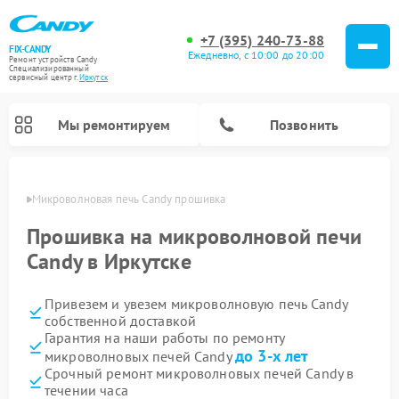
+7 (395) 240-73-88
FIX-CANDY
Ежедневно, с 10:00 до 20:00
Ремонт устройств Candy
Специализированный
cервисный центр г.
Иркутск
Мы ремонтируем
Позвонить
утске
Микроволновая печь Candy прошивка
Прошивка на микроволновой печи
Candy в Иркутске
Привезем и увезем микроволновую печь Candy
собственной доставкой
Гарантия на наши работы по ремонту
до 3-х лет
микроволновых печей Candy
Ремонт варочных панелей Candy
Ремонт стиральных машин Candy
Ремонт водонагревателей Candy
Ремонт посудомоечных машин Candy
Ремонт сушильных машин Candy
Срочный ремонт микроволновых печей Candy в
течении часа