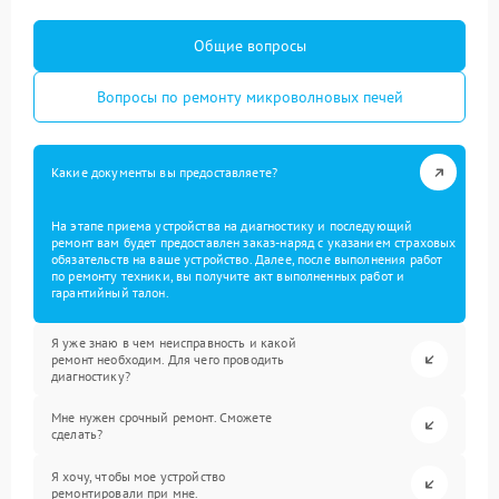
Общие вопросы
Вопросы по ремонту микроволновых печей
Какие документы вы предоставляете?
На этапе приема устройства на диагностику и последующий
ремонт вам будет предоставлен заказ-наряд с указанием страховых
обязательств на ваше устройство. Далее, после выполнения работ
по ремонту техники, вы получите акт выполненных работ и
гарантийный талон.
Я уже знаю в чем неисправность и какой
ремонт необходим. Для чего проводить
диагностику?
Мне нужен срочный ремонт. Сможете
сделать?
Я хочу, чтобы мое устройство
ремонтировали при мне.