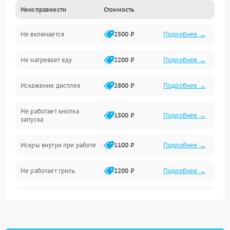
Неисправности
Стоимость
Дверца и корпус
Не включается
2500 ₽
Подробнее →
Механика и внутренние элементы
Не нагревает еду
2200 ₽
Подробнее →
Механические повреждения
Искажение дисплея
2800 ₽
Подробнее →
Питание и запуск
Не работает кнопка
Нагрев и приготовление
1500 ₽
Подробнее →
запуска
Программное обеспечение
Искры внутри при работе
1100 ₽
Подробнее →
Не работает гриль
2200 ₽
Подробнее →
Перегрев или отключение
2400 ₽
Подробнее →
во время работы