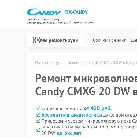
FIX-CANDY
Ремонт устройств Candy
Специализированный cервисный центр г.
Иркутск
Мы ремонтируем
Срочный ремонт
Це
й Candy в Иркутске
Ремонт микроволновой печи Candy CMXG 20 DW в Иркут
Ремонт микроволно
Candy CMXG 20 DW в
от 410 руб.
Стоимость ремонта
Бесплатная диагностика
даже при отказ
Привезем и увезем микроволновую печь C
Гарантия на наши работы по ремонту мик
до 3-х лет
20 DW
Ремонт варочных панелей Candy
Ремонт водонагревателей Candy
Ремонт духовых шкафов Candy
Ремонт посудомоечных машин Candy
Ремонт стиральных машин Candy
Ремонт сушильных машин Candy