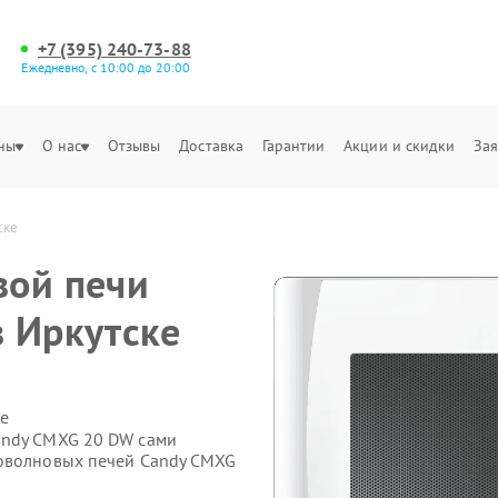
+7 (395) 240-73-88
Ежедневно, с 10:00 до 20:00
ны
О нас
Отзывы
Доставка
Гарантии
Акции и скидки
Зая
ске
вой печи
 Иркутске
е
andy CMXG 20 DW сами
роволновых печей Candy CMXG