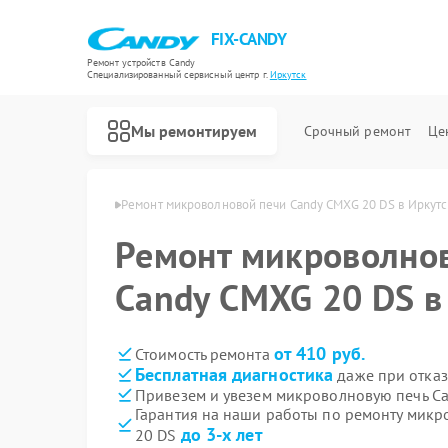
FIX-CANDY
Ремонт устройств Candy
Специализированный cервисный центр г.
Иркутск
Мы ремонтируем
Срочный ремонт
Це
й Candy в Иркутске
Ремонт микроволновой печи Candy CMXG 20 DS в Иркутс
Ремонт микроволно
Candy CMXG 20 DS в
от 410 руб.
Стоимость ремонта
Бесплатная диагностика
даже при отказ
Привезем и увезем микроволновую печь C
Гарантия на наши работы по ремонту мик
до 3-х лет
20 DS
Ремонт варочных панелей Candy
Ремонт водонагревателей Candy
Ремонт духовых шкафов Candy
Ремонт посудомоечных машин Candy
Ремонт стиральных машин Candy
Ремонт сушильных машин Candy