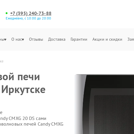
+7 (395) 240-73-88
Ежедневно, с 10:00 до 20:00
ны
О нас
Отзывы
Доставка
Гарантии
Акции и скидки
Зая
ке
вой печи
 Иркутске
е
andy CMXG 20 DS сами
роволновых печей Candy CMXG