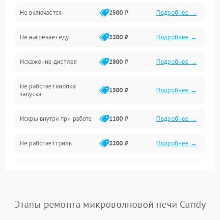
Не включается
2500 ₽
Подробнее →
Механика и внутренние элементы
Не нагревает еду
2200 ₽
Подробнее →
Механические повреждения
Искажение дисплея
2800 ₽
Подробнее →
Питание и запуск
Не работает кнопка
Нагрев и приготовление
1500 ₽
Подробнее →
запуска
Программное обеспечение
Искры внутри при работе
1100 ₽
Подробнее →
Не работает гриль
2200 ₽
Подробнее →
Перегрев или отключение
2400 ₽
Подробнее →
во время работы
Появление запаха гари
2400 ₽
Подробнее →
Этапы ремонта микроволновой печи Candy