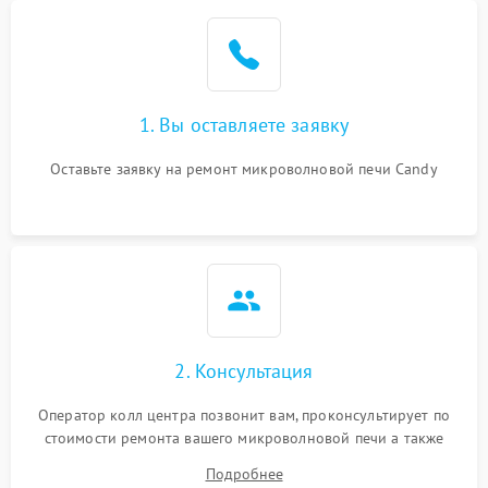
Проблемы с вентилятором
2000 ₽
Подробнее →
Поломка системы
2200 ₽
Подробнее →
охлаждения
1. Вы оставляете заявку
Не работают сенсорные
2400 ₽
Подробнее →
кнопки
Оставьте заявку на ремонт микроволновой печи Candy
Не горит подсветка
2000 ₽
Подробнее →
Сломался трансформатор
1000 ₽
Подробнее →
2. Консультация
Оператор колл центра позвонит вам, проконсультирует по
стоимости ремонта вашего микроволновой печи а также
ответит на все ваши вопросы.
Подробнее