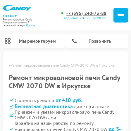
+7 (395) 240-73-88
FIX-CANDY
Ежедневно, с 10:00 до 20:00
Ремонт устройств Candy
Специализированный
cервисный центр г.
Иркутск
Мы ремонтируем
Позвонить
утске
Ремонт микроволновой печи Candy CMW 2070 DW в Иркутске
Ремонт микроволновой печи Candy
CMW 2070 DW в Иркутске
от 410 руб.
Стоимость ремонта
Бесплатная диагностика
даже при отказе
Привезем и увезем микроволновую печь Candy
CMW 2070 DW сами
Ремонт варочных панелей Candy
Ремонт стиральных машин Candy
Ремонт водонагревателей Candy
Ремонт посудомоечных машин Candy
Ремонт сушильных машин Candy
Гарантия на наши работы по ремонту
до 3-
микроволновых печей Candy CMW 2070 DW