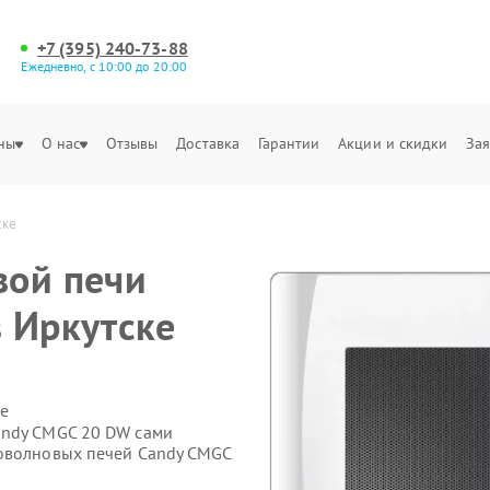
+7 (395) 240-73-88
Ежедневно, с 10:00 до 20:00
ны
О нас
Отзывы
Доставка
Гарантии
Акции и скидки
Зая
ске
вой печи
 Иркутске
е
andy CMGC 20 DW сами
роволновых печей Candy CMGC