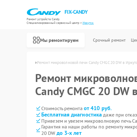
FIX-CANDY
Ремонт устройств Candy
Специализированный cервисный центр г.
Иркутск
Мы ремонтируем
Срочный ремонт
Це
й Candy в Иркутске
Ремонт микроволновой печи Candy CMGC 20 DW в Иркут
Ремонт микроволно
Candy CMGC 20 DW в
от 410 руб.
Стоимость ремонта
Бесплатная диагностика
даже при отказ
Привезем и увезем микроволновую печь C
Гарантия на наши работы по ремонту мик
до 3-х лет
20 DW
Ремонт варочных панелей Candy
Ремонт водонагревателей Candy
Ремонт духовых шкафов Candy
Ремонт посудомоечных машин Candy
Ремонт стиральных машин Candy
Ремонт сушильных машин Candy