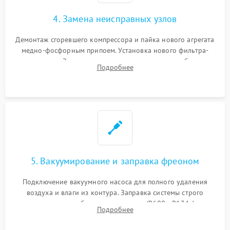
4. Замена неисправных узлов
Демонтаж сгоревшего компрессора и пайка нового агрегата
медно-фосфорным припоем. Установка нового фильтра-
осушителя. Замена изношенных вентиляторов обдува,
Подробнее
сломанных заслонок или поврежденных дверных петель.
5. Вакуумирование и заправка фреоном
Подключение вакуумного насоса для полного удаления
воздуха и влаги из контура. Заправка системы строго
дозированным объемом хладагента (R600a, R134a) по
Подробнее
электронным весам. Контроль рабочего давления в системе.