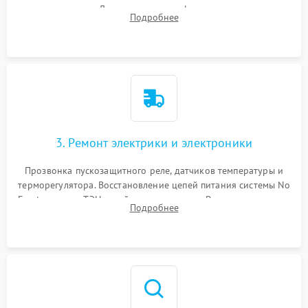
течеискателем. Демонтаж старого фильтра-осушителя и
Подробнее
продувка капиллярной трубки для устранения засоров.
3. Ремонт электрики и электроники
Прозвонка пускозащитного реле, датчиков температуры и
терморегулятора. Восстановление цепей питания системы No
Frost, включая ТЭН оттайки и вентилятор. Ремонт или замена
Подробнее
платы управления при сбоях алгоритмов.