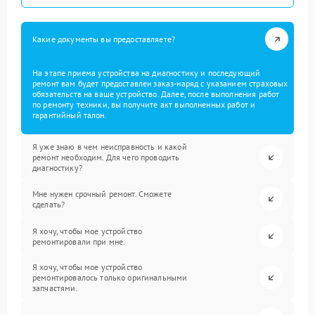
Какие документы вы предоставляете?
На этапе приема устройства на диагностику и последующий
ремонт вам будет предоставлен заказ-наряд с указанием страховых
обязательств на ваше устройство. Далее, после выполнения работ
по ремонту техники, вы получите акт выполненных работ и
гарантийный талон.
Я уже знаю в чем неисправность и какой
ремонт необходим. Для чего проводить
диагностику?
Мне нужен срочный ремонт. Сможете
сделать?
Я хочу, чтобы мое устройство
ремонтировали при мне.
Я хочу, чтобы мое устройство
ремонтировалось только оригинальными
запчастями.