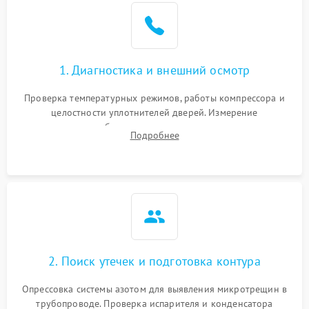
Образование конденсата
1800 ₽
Подробнее →
на стенках
Сбой в работе инвертора
2100 ₽
Подробнее →
1. Диагностика и внешний осмотр
Запах горелого при
2000 ₽
Подробнее →
Проверка температурных режимов, работы компрессора и
работе
целостности уплотнителей дверей. Измерение
сопротивления обмоток мотора, проверка термостата и
Не включается
Подробнее
1000 ₽
Подробнее →
считывание кодов ошибок с электронного дисплея.
холодильник
Проблемы с системой
автоматической
1800 ₽
Подробнее →
разморозки
2. Поиск утечек и подготовка контура
Опрессовка системы азотом для выявления микротрещин в
трубопроводе. Проверка испарителя и конденсатора