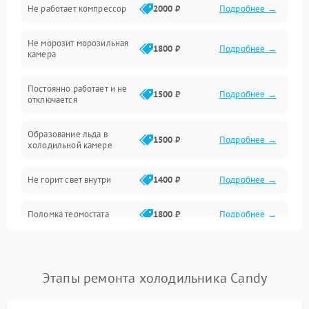
Не работает компрессор
2000 ₽
Подробнее →
Электропитание
Не морозит морозильная
Дренаж
1800 ₽
Подробнее →
камера
Оттайка
Постоянно работает и не
1500 ₽
Подробнее →
отключается
Программное обеспечение
Образование льда в
1500 ₽
Подробнее →
холодильной камере
Не горит свет внутри
1400 ₽
Подробнее →
Поломка термостата
1800 ₽
Подробнее →
Не работает вентилятор
1800 ₽
Подробнее →
Этапы ремонта холодильника Candy
Поломка системы No Frost
2600 ₽
Подробнее →