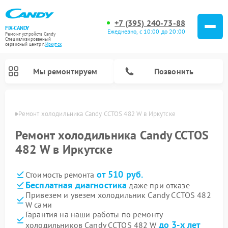
+7 (395) 240-73-88
FIX-CANDY
Ежедневно, с 10:00 до 20:00
Ремонт устройств Candy
Специализированный
cервисный центр г.
Иркутск
Мы ремонтируем
Позвонить
утске
Ремонт холодильника Candy CCTOS 482 W в Иркутске
Ремонт холодильника Candy CCTOS
482 W в Иркутске
от 510 руб.
Стоимость ремонта
Бесплатная диагностика
даже при отказе
Привезем и увезем холодильник Candy CCTOS 482
W сами
Ремонт варочных панелей Candy
Ремонт посудомоечных машин Candy
Ремонт водонагревателей Candy
Ремонт микроволновых печей Candy
Ремонт стиральных машин Candy
Ремонт сушильных машин Candy
Гарантия на наши работы по ремонту
до 3-х лет
холодильников Candy CCTOS 482 W