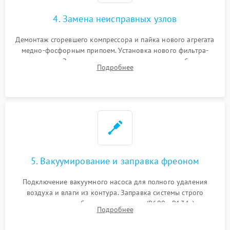
4. Замена неисправных узлов
Демонтаж сгоревшего компрессора и пайка нового агрегата
медно-фосфорным припоем. Установка нового фильтра-
осушителя. Замена изношенных вентиляторов обдува,
Подробнее
сломанных заслонок или поврежденных дверных петель.
5. Вакуумирование и заправка фреоном
Подключение вакуумного насоса для полного удаления
воздуха и влаги из контура. Заправка системы строго
дозированным объемом хладагента (R600a, R134a) по
Подробнее
электронным весам. Контроль рабочего давления в системе.