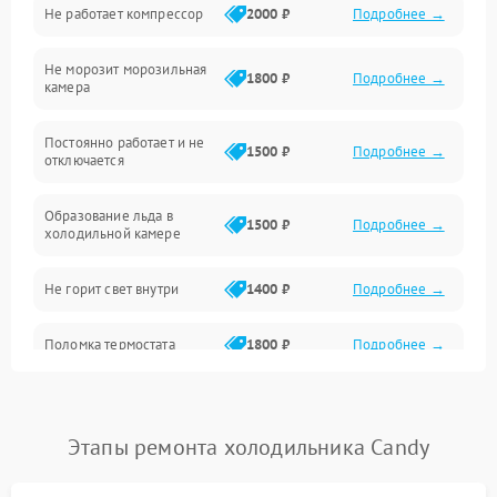
Не работает компрессор
2000 ₽
Подробнее →
Электропитание
Не морозит морозильная
Дренаж
1800 ₽
Подробнее →
камера
Оттайка
Постоянно работает и не
1500 ₽
Подробнее →
отключается
Программное обеспечение
Образование льда в
1500 ₽
Подробнее →
холодильной камере
Не горит свет внутри
1400 ₽
Подробнее →
Поломка термостата
1800 ₽
Подробнее →
Не работает вентилятор
1800 ₽
Подробнее →
Этапы ремонта холодильника Candy
Поломка системы No Frost
2600 ₽
Подробнее →