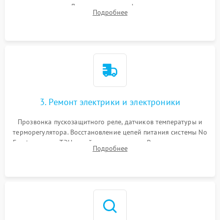
течеискателем. Демонтаж старого фильтра-осушителя и
Подробнее
продувка капиллярной трубки для устранения засоров.
3. Ремонт электрики и электроники
Прозвонка пускозащитного реле, датчиков температуры и
терморегулятора. Восстановление цепей питания системы No
Frost, включая ТЭН оттайки и вентилятор. Ремонт или замена
Подробнее
платы управления при сбоях алгоритмов.