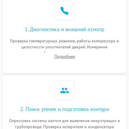
Образование конденсата
1800 ₽
Подробнее →
на стенках
Сбой в работе инвертора
2100 ₽
Подробнее →
1. Диагностика и внешний осмотр
Запах горелого при
2000 ₽
Подробнее →
Проверка температурных режимов, работы компрессора и
работе
целостности уплотнителей дверей. Измерение
сопротивления обмоток мотора, проверка термостата и
Не включается
Подробнее
1000 ₽
Подробнее →
считывание кодов ошибок с электронного дисплея.
холодильник
Проблемы с системой
автоматической
1800 ₽
Подробнее →
разморозки
2. Поиск утечек и подготовка контура
Опрессовка системы азотом для выявления микротрещин в
трубопроводе. Проверка испарителя и конденсатора