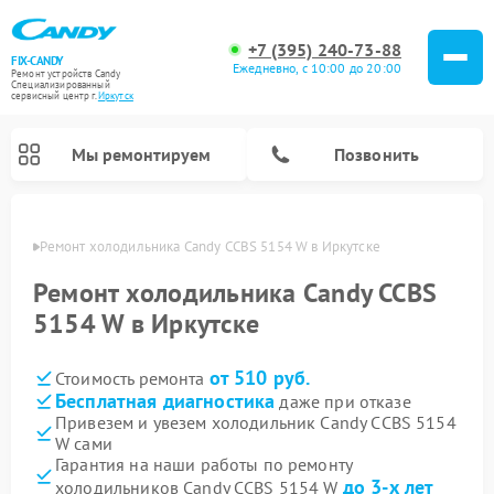
+7 (395) 240-73-88
FIX-CANDY
Ежедневно, с 10:00 до 20:00
Ремонт устройств Candy
Специализированный
cервисный центр г.
Иркутск
Мы ремонтируем
Позвонить
утске
Ремонт холодильника Candy CCBS 5154 W в Иркутске
Ремонт холодильника Candy CCBS
5154 W в Иркутске
от 510 руб.
Стоимость ремонта
Бесплатная диагностика
даже при отказе
Привезем и увезем холодильник Candy CCBS 5154
W сами
Ремонт варочных панелей Candy
Ремонт посудомоечных машин Candy
Ремонт водонагревателей Candy
Ремонт микроволновых печей Candy
Ремонт стиральных машин Candy
Ремонт сушильных машин Candy
Гарантия на наши работы по ремонту
до 3-х лет
холодильников Candy CCBS 5154 W