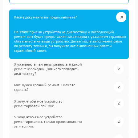
Какие документы вы предоставляете?
На этапе приема устройства на диагностику и последующий
ремонт вам будет предоставлен заказ-наряд с указанием страховых
обязательств на ваше устройство. Далее, после выполнения работ
по ремонту техники, вы получите акт выполненных работ и
гарантийный талон.
Я уже знаю в чем неисправность и какой
ремонт необходим. Для чего проводить
диагностику?
Мне нужен срочный ремонт. Сможете
сделать?
Я хочу, чтобы мое устройство
ремонтировали при мне.
Я хочу, чтобы мое устройство
ремонтировалось только оригинальными
запчастями.