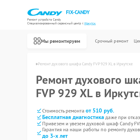
FIX-CANDY
Ремонт устройств Candy
Специализированный cервисный центр г.
Иркутск
Мы ремонтируем
Срочный ремонт
Це
в Candy в Иркутске
Ремонт духового шкафа Candy FVP 929 XL в Иркутске
Ремонт духового шк
FVP 929 XL в Иркутс
от 510 руб.
Стоимость ремонта
Бесплатная диагностика
даже при отказ
Привезем и увезем духовой шкаф Candy FV
Гарантия на наши работы по ремонту духо
до 3-х лет
Ремонт варочных панелей Candy
Ремонт водонагревателей Candy
Ремонт микроволновых печей Candy
Ремонт посудомоечных машин Candy
Ремонт стиральных машин Candy
Ремонт сушильных машин Candy