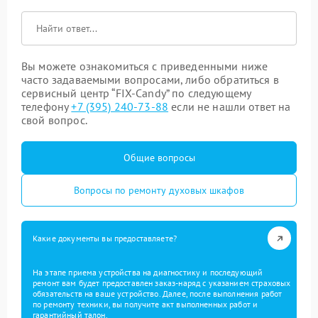
Вы можете ознакомиться с приведенными ниже
часто задаваемыми вопросами, либо обратиться в
сервисный центр “FIX-Candy” по следующему
телефону
+7 (395) 240-73-88
если не нашли ответ на
свой вопрос.
Общие вопросы
Вопросы по ремонту духовых шкафов
Какие документы вы предоставляете?
На этапе приема устройства на диагностику и последующий
ремонт вам будет предоставлен заказ-наряд с указанием страховых
обязательств на ваше устройство. Далее, после выполнения работ
по ремонту техники, вы получите акт выполненных работ и
гарантийный талон.