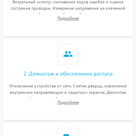
Визуальный осмотр, считывание кодов ошибок и оценка
состояния проводки. Измерение напряжения на клеммной
колодке. Анализ жалоб на проблемы с нагревом,
Подробнее
конвекцией, панелью управления или блокировкой дверцы.
2. Демонтаж и обеспечение доступа
Отключение устройства от сети. Снятие дверцы, извлечение
внутренних направляющих и защитных экранов. Демонтаж
задней или верхней панели для прямого доступа к
Подробнее
нагревательным элементам, плате и вентиляторам.