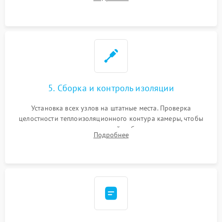
выгоревших реле, восстановление контактов и замена
уплотнителя.
5. Сборка и контроль изоляции
Установка всех узлов на штатные места. Проверка
целостности теплоизоляционного контура камеры, чтобы
исключить перегрев кухонной мебели и потерю тепла.
Подробнее
Надежная фиксация клемм и сборка корпуса шкафа.