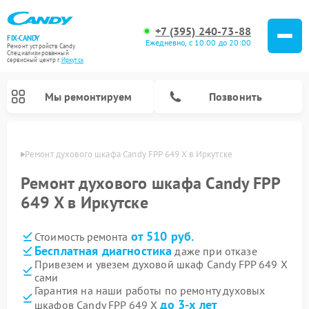
+7 (395) 240-73-88
FIX-CANDY
Ежедневно, с 10:00 до 20:00
Ремонт устройств Candy
Специализированный
cервисный центр г.
Иркутск
Мы ремонтируем
Позвонить
утске
Ремонт духового шкафа Candy FPP 649 X в Иркутске
Ремонт духового шкафа Candy FPP
649 X в Иркутске
от 510 руб.
Стоимость ремонта
Бесплатная диагностика
даже при отказе
Привезем и увезем духовой шкаф Candy FPP 649 X
сами
Ремонт варочных панелей Candy
Ремонт микроволновых печей Candy
Ремонт стиральных машин Candy
Ремонт водонагревателей Candy
Ремонт посудомоечных машин Candy
Ремонт сушильных машин Candy
Гарантия на наши работы по ремонту духовых
до 3-х лет
шкафов Candy FPP 649 X