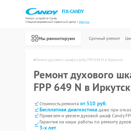
FIX-CANDY
Ремонт устройств Candy
Специализированный cервисный центр г.
Иркутск
Мы ремонтируем
Срочный ремонт
Це
в Candy в Иркутске
Ремонт духового шкафа Candy FPP 649 N в Иркутске
Ремонт духового шк
FPP 649 N в Иркутск
от 510 руб.
Стоимость ремонта
Бесплатная диагностика
даже при отказ
Привезем и увезем духовой шкаф Candy FP
Гарантия на наши работы по ремонту духо
3-х лет
Ремонт варочных панелей Candy
Ремонт водонагревателей Candy
Ремонт микроволновых печей Candy
Ремонт посудомоечных машин Candy
Ремонт стиральных машин Candy
Ремонт сушильных машин Candy