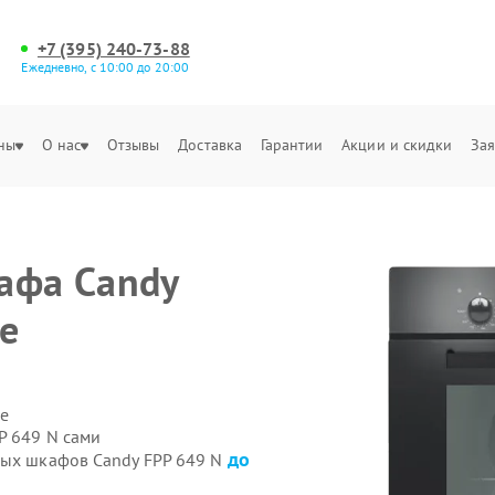
+7 (395) 240-73-88
Ежедневно, с 10:00 до 20:00
ны
О нас
Отзывы
Доставка
Гарантии
Акции и скидки
Зая
афа Candy
е
е
P 649 N сами
до
вых шкафов Candy FPP 649 N