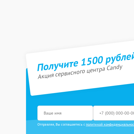
Получите 1500 рубле
Акция сервисного центра Candy
Отправляя, Вы соглашаетесь с
политикой конфиденциально