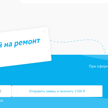
й на ремонт
При оформл
Отправить заявку и получить 1500 ₽
сти