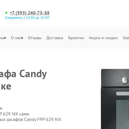
+7 (395) 240-73-88
Ежедневно, с 10:00 до 20:00
ны
О нас
Отзывы
Доставка
Гарантии
Акции и скидки
Зая
афа Candy
ске
е
P 629 NX сами
вых шкафов Candy FPP 629 NX