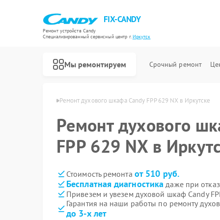
FIX-CANDY
Ремонт устройств Candy
Специализированный cервисный центр г.
Иркутск
Мы ремонтируем
Срочный ремонт
Це
в Candy в Иркутске
Ремонт духового шкафа Candy FPP 629 NX в Иркутске
Ремонт духового шк
FPP 629 NX в Иркут
от 510 руб.
Стоимость ремонта
Бесплатная диагностика
даже при отказ
Привезем и увезем духовой шкаф Candy FP
Гарантия на наши работы по ремонту духо
до 3-х лет
Ремонт варочных панелей Candy
Ремонт водонагревателей Candy
Ремонт микроволновых печей Candy
Ремонт посудомоечных машин Candy
Ремонт стиральных машин Candy
Ремонт сушильных машин Candy