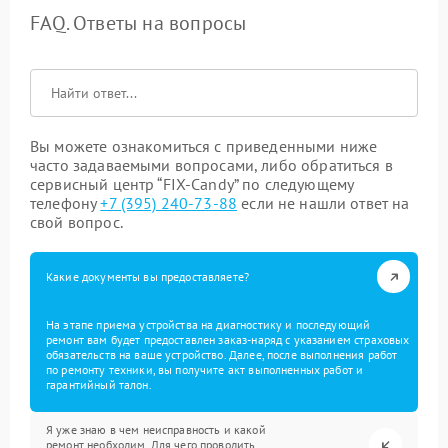
FAQ. Ответы на вопросы
Вы можете ознакомиться с приведенными ниже
часто задаваемыми вопросами, либо обратиться в
сервисный центр “FIX-Candy” по следующему
телефону
+7 (395) 240-73-88
если не нашли ответ на
свой вопрос.
Какие документы вы предоставляете?
На этапе приема устройства на диагностику и последующий
ремонт вам будет предоставлен заказ-наряд с указанием страховых
обязательств на ваше устройство. Далее, после выполнения работ
по ремонту техники, вы получите акт выполненных работ и
гарантийный талон.
Я уже знаю в чем неисправность и какой
ремонт необходим. Для чего проводить