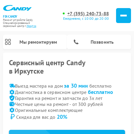
+7 (395) 240-73-88
FIX-CANDY
Ежедневно, с 10:00 до 20:00
Ремонт устройств Candy
Специализированный
cервисный центр г.
Иркутск
Мы ремонтируем
Позвонить
Сервисный центр Candy
в Иркутске
за 30 мин
Выезд мастера на дом
бесплатно
бесплатно
Диагностика в сервисном центре
Гарантия на ремонт и запчасти до 3х лет
Честные цены на ремонт - от 300 рублей
Оригинальные комплектующие
20%
Скидка для вас до
Ремонт варочных панелей Candy
Ремонт посудомоечных машин Candy
Ремонт сушильных машин Candy
Ремонт водонагревателей Candy
Ремонт микроволновых печей Candy
Ремонт стиральных машин Candy