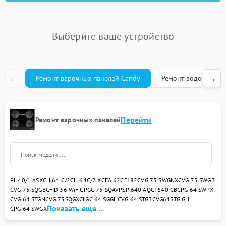
Выберите ваше устройство
←
→
Ремонт варочных панелей Candy
Ремонт водонагрева
Перейти
Ремонт варочных панелей
PL 40/1 ASX
CH 64 C/2
CH 64C/2 X
CFA 62
CFI 82
CVG 75 SWGNX
CVG 75 SWGB
CVG 75 SQGB
CFID 36 WiFi
CPGC 75 SQAV
PSP 640 AQ
CI 640 CB
CPG 64 SWPX
CVG 64 STGN
CVG 75SQGX
CLGC 64 SGGH
CVG 64 STGB
CVG64STG GH
Показать еще ...
CPG 64 SWGX